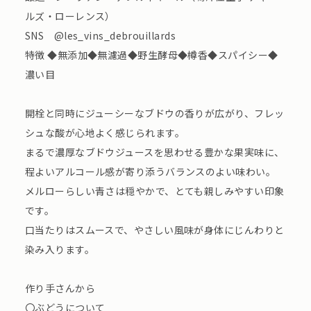
ルズ・ローレンス）
SNS @les_vins_debrouillards
特徴 ◆無添加◆無濾過◆野生酵母◆樽香◆スパイシー◆
濃い目
開栓と同時にジューシーなブドウの香りが広がり、フレッ
シュな酸が心地よく感じられます。
まるで濃厚なブドウジュースを思わせる豊かな果実味に、
程よいアルコール感が寄り添うバランスのよい味わい。
メルローらしい青さは穏やかで、とても親しみやすい印象
です。
口当たりはスムースで、やさしい風味が身体にじんわりと
染み入ります。
作り手さんから
〇ぶどうについて