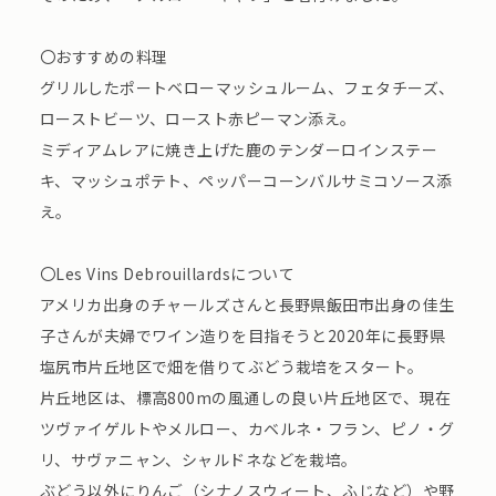
〇おすすめの料理
グリルしたポートベローマッシュルーム、フェタチーズ、
ローストビーツ、ロースト赤ピーマン添え。
ミディアムレアに焼き上げた鹿のテンダーロインステー
キ、マッシュポテト、ペッパーコーンバルサミコソース添
え。
〇Les Vins Debrouillardsについて
アメリカ出身のチャールズさんと長野県飯田市出身の佳生
子さんが夫婦でワイン造りを目指そうと2020年に長野県
塩尻市片丘地区で畑を借りてぶどう栽培をスタート。
片丘地区は、標高800mの風通しの良い片丘地区で、現在
ツヴァイゲルトやメルロー、カベルネ・フラン、ピノ・グ
リ、サヴァニャン、シャルドネなどを栽培。
ぶどう以外にりんご（シナノスウィート、ふじなど）や野