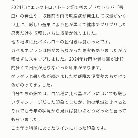
2024年はエレクトロストーン畑で初のブドウトリバ（害
虫）の発生や、収穫前の雨で晩腐病が発生して収量が少な
い上に、厳しい選果により色が黒くて健康でプリプリした
果実だけを収穫しさらに収量が減りました。
他の地域に比べメルローの色付きは良かったです。
カベルネフランは色がのらなかった果実もありましたが収
穫せずにスキップしました。2024年は雨や曇り空が比較
的多くて日照が足りなかった印象があります。
ダラダラと暑い秋が続きましたが朝晩の温度差のおかげで
色がのってきました。
自分たちの畑では、白品種に比べ黒ぶどうにはとても厳し
いヴィンテージだった印象でしたが、他の地域と比べると
それでも今年の状況から見れば良いぶどうだったと言って
もらいました。
この年の特徴にあったワインになった印象です。