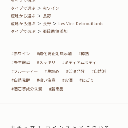
タイプで選ぶ
タイプで選ぶ
＞
赤ワイン
産地から選ぶ
＞
長野
産地から選ぶ
＞
長野
＞
Les Vins Debrouillards
タイプで選ぶ
＞
亜硫酸無添加
#赤ワイン
#酸化防止剤無添加
#樽熟
#野生酵母
#スッキリ
#ミディアムボディ
#フルーティー
#生詰め
#低温発酵
#自然派
#自然発酵
#扱い注意
#お酒
#にごり
#酒石等成分沈澱
#新商品
ナチュマル ワインストアについて