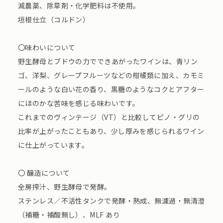
減農薬、除草剤・化学肥料は不使用。
垣根仕立（コルドン）
〇味わいについて
野生酵母とブドウの力でできあがったワインは、青リン
ゴ、洋梨、グレープフルーツなどの柑橘類に加え、カモミ
ールのような白い花の香り、黒糖のようなコクとアフター
にほのかな苦味を感じる味わいです。
これまでのヴィンテージ（VT）と比較してピノ・グリの
比率が上がったこともあり、少し厚みを感じられるワイン
に仕上がっています。
〇 醸造について
全房搾汁、野生酵母で発酵。
ステンレス／不活性タンクで発酵・熟成、無濾過・無清澄
（補糖・補酸無し）、MLF あり