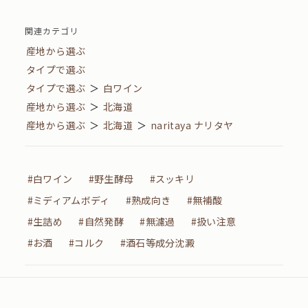
関連カテゴリ
産地から選ぶ
タイプで選ぶ
タイプで選ぶ
＞
白ワイン
産地から選ぶ
＞
北海道
産地から選ぶ
＞
北海道
＞
naritaya ナリタヤ
#白ワイン
#野生酵母
#スッキリ
#ミディアムボディ
#熟成向き
#無補酸
#生詰め
#自然発酵
#無濾過
#扱い注意
#お酒
#コルク
#酒石等成分沈澱