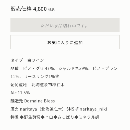
販売価格
4,800
税込
ただいま品切れ中です。
お気に入りに追加
タイプ 白ワイン
品種 ピノ・グリ 47%、シャルドネ39%、ピノ・ブラン
11%、リースリング1%他
葡萄産地 北海道余市郡仁木
Alc 11.5％
醸造元 Domaine Bless
販売 naritaya（北海道仁木）SNS @naritaya_niki
特徴 ◆野生酵母◆辛口◆さっぱり◆ミネラル感