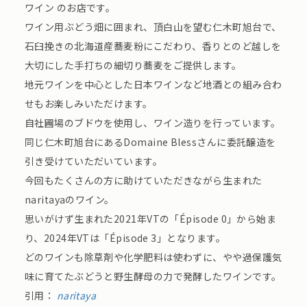
ワイン のお店です。
ワイン用ぶどう畑に囲まれ、頂白山を望む仁木町旭台で、
石臼挽きの北海道産蕎麦粉にこだわり、香りとのど越しを
大切にした手打ちの細切り蕎麦をご提供します。
地元ワインを中心とした日本ワインなど地酒との組み合わ
せもお楽しみいただけます。
自社圃場のブドウを使用し、ワイン造りを行っています。
同じ仁木町旭台にあるDomaine Blessさんに委託醸造を
引き受けていただいています。
今回もたくさんの方に助けていただきながら生まれた
naritayaのワイン。
思いがけず生まれた2021年VTの「Épisode 0」から始ま
り、2024年VTは「Épisode 3」となります。
どのワインも除草剤や化学肥料は使わずに、やや過保護気
味に育てたぶどうと野生酵母の力で発酵したワインです。
引用：
naritaya