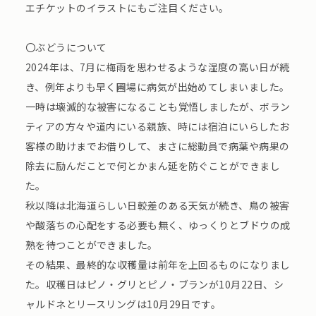
エチケットのイラストにもご注目ください。
〇ぶどうについて
2024年は、7月に梅雨を思わせるような湿度の高い日が続
き、例年よりも早く圃場に病気が出始めてしまいました。
一時は壊滅的な被害になることも覚悟しましたが、ボラン
ティアの方々や道内にいる親族、時には宿泊にいらしたお
客様の助けまでお借りして、まさに総動員で病葉や病果の
除去に励んだことで何とかまん延を防ぐことができまし
た。
秋以降は北海道らしい日較差のある天気が続き、鳥の被害
や酸落ちの心配をする必要も無く、ゆっくりとブドウの成
熟を待つことができました。
その結果、最終的な収穫量は前年を上回るものになりまし
た。収穫日はピノ・グリとピノ・ブランが10月22日、シ
ャルドネとリースリングは10月29日です。