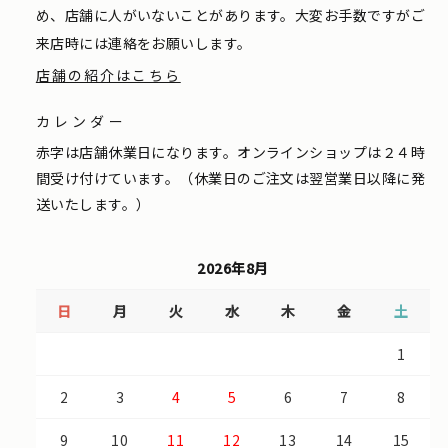
め、店舗に人がいないことがあります。大変お手数ですがご
来店時には連絡をお願いします。
店舗の紹介はこちら
カレンダー
赤字は店舗休業日になります。オンラインショップは２４時
間受け付けています。（休業日のご注文は翌営業日以降に発
送いたします。）
2026年8月
日
月
火
水
木
金
土
1
2
3
4
5
6
7
8
9
10
11
12
13
14
15