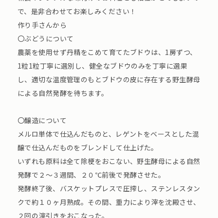
で、是非合わせてお楽しみください！
作り手さんから
〇ぶどうについて
農薬を使用せず丹精をこめて育てたブドウは、1房ずつ、
1粒1粒丁寧に選別し、健全なブドウのみを丁寧に選果
し、適切な温度管理のもとブドウの皮に存在する野生酵母
による自然発酵を待ちます。
〇醸造について
メルロ単体で仕込んだものと、レゲントをベースとした混
醸で仕込んだものをブレンドして仕上げた。
いずれも原料は全て除梗をおこない、野生酵母による自然
発酵で２～３週間、２０℃前後で発酵させた。
発酵終了後、バスケットプレスで圧搾し、ステンレスタン
クで約１０ヶ月熟成。その間、重力により滓を沈殿させ、
２回の滓引きをおこなった。