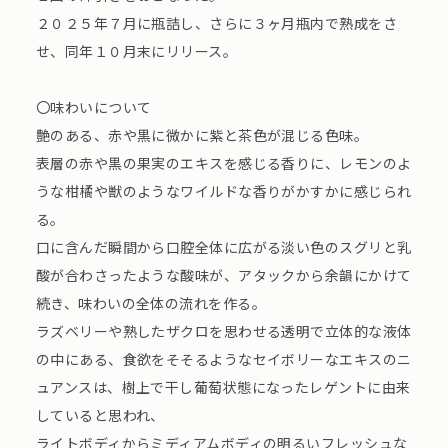
２０２５年７月に瓶詰し、さらに３ヶ月瓶内で熟成をさ
せ、同年１０月末にリリース。
〇味わいについて
艶のある、赤や黒に微かに紫と茶色が混じる色味。
表層の赤や黒の果実のエキスを感じる香りに、レモンのよ
うな柑橘や獣のようなワイルドな香りがかすかに感じられ
る。
口に含んだ瞬間から口腔全体に広がる淡い色のスグリと乳
酸が合わさったような酸味が、アタックから余韻にかけて
続き、味わいの全体の流れを作る。
ラズベリーや熟したザクロを思わせる透明で立体的な液体
の中にある、食欲をそそるようなセイボリーなエキスのニ
ュアンスは、樹上で干し葡萄状態になったレゲントに由来
していると思われ、
ライトボディからミディアムボディの明るいフレッシュな