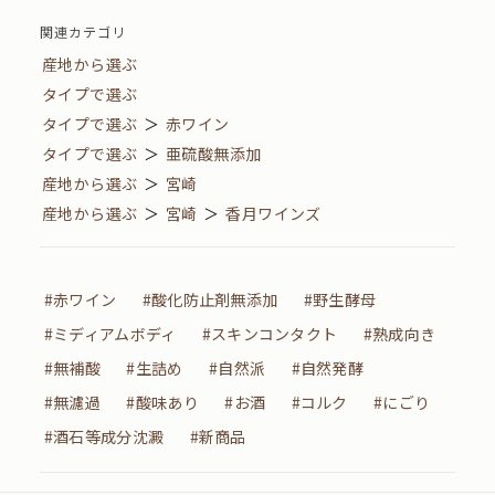
関連カテゴリ
産地から選ぶ
タイプで選ぶ
タイプで選ぶ
＞
赤ワイン
タイプで選ぶ
＞
亜硫酸無添加
産地から選ぶ
＞
宮崎
産地から選ぶ
＞
宮崎
＞
香月ワインズ
#赤ワイン
#酸化防止剤無添加
#野生酵母
#ミディアムボディ
#スキンコンタクト
#熟成向き
#無補酸
#生詰め
#自然派
#自然発酵
#無濾過
#酸味あり
#お酒
#コルク
#にごり
#酒石等成分沈澱
#新商品