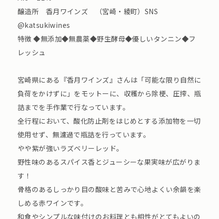
醸造所 香月ワインズ （宮崎・綾町）SNS
@katsukiwines
特徴 ◆無添加◆無農薬◆野生酵母◆優しいタンニン◆フ
レッシュ
宮崎県にある『香月ワインズ』さんは「可能な限り自然に
負荷をかけずに」をモットーに、収穫から除梗、圧搾、瓶
詰までを手作業で行なっています。
全行程において、酸化防止剤をはじめとする添加物を一切
使用せず、無濾過で瓶詰を行っています。
やや紫が強いラズベリーレッド。
野性味のあるスパイス香とジューシーな果実味が広がりま
す！
骨格のあるしっかり目の酸味と苦みで心地よくい余韻を楽
しめる赤ワインです。
和食やシンプルな味付けのお料理とも相性がとてもよいの