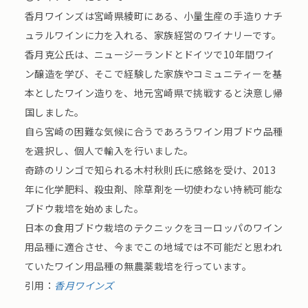
香月ワインズは宮崎県綾町にある、小量生産の手造りナチ
ュラルワインに力を入れる、家族経営のワイナリーです。
香月克公氏は、ニュージーランドとドイツで10年間ワイ
ン醸造を学び、そこで経験した家族やコミュニティーを基
本としたワイン造りを、地元宮崎県で挑戦すると決意し帰
国しました。
自ら宮崎の困難な気候に合うであろうワイン用ブドウ品種
を選択し、個人で輸入を行いました。
奇跡のリンゴで知られる木村秋則氏に感銘を受け、2013
年に化学肥料、殺虫剤、除草剤を一切使わない持続可能な
ブドウ栽培を始めました。
日本の食用ブドウ栽培のテクニックをヨーロッパのワイン
用品種に適合させ、今までこの地域では不可能だと思われ
ていたワイン用品種の無農薬栽培を行っています。
引用：
香月ワインズ