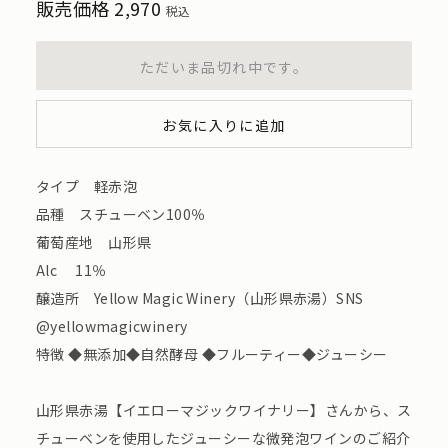
販売価格
2,970
税込
ただいま品切れ中です。
お気に入りに追加
タイプ 軽赤泡
品種 スチューベン100％
葡萄産地 ⼭形県
Alc 11％
醸造所 Yellow Magic Winery（山形県赤湯）SNS
@yellowmagicwinery
特徴 ◆無添加◆⾃然酵⺟ ◆フルーティー◆ジューシー
山形県赤湯【イエローマジックワイナリー】さんから、ス
チューベンを使用したジューシーな微発泡ワインのご紹介