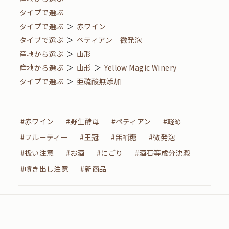
タイプで選ぶ
タイプで選ぶ
＞
赤ワイン
タイプで選ぶ
＞
ペティアン 微発泡
産地から選ぶ
＞
山形
産地から選ぶ
＞
山形
＞
Yellow Magic Winery
タイプで選ぶ
＞
亜硫酸無添加
#赤ワイン
#野生酵母
#ペティアン
#軽め
#フルーティー
#王冠
#無補糖
#微発泡
#扱い注意
#お酒
#にごり
#酒石等成分沈澱
#噴き出し注意
#新商品