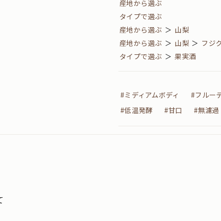
産地から選ぶ
タイプで選ぶ
産地から選ぶ
＞
山梨
産地から選ぶ
＞
山梨
＞
フジ
タイプで選ぶ
＞
果実酒
#ミディアムボディ
#フルー
#低温発酵
#甘口
#無濾過
て