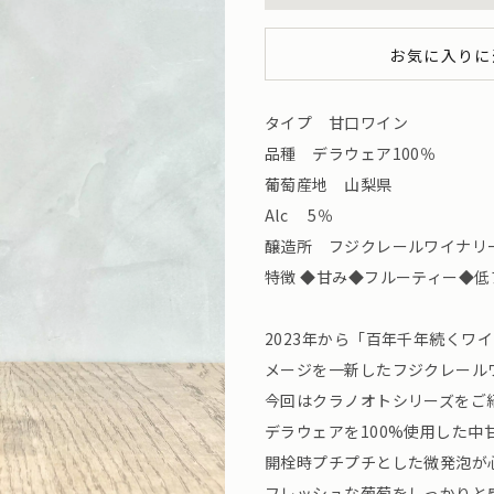
お気に入りに
タイプ 甘口ワイン
品種 デラウェア100％
葡萄産地 山梨県
Alc 5％
醸造所 フジクレールワイナリー（山梨
特徴 ◆甘み◆フルーティー◆
2023年から「百年千年続くワ
メージを一新したフジクレール
今回はクラノオトシリーズをご
デラウェアを100%使用した中
開栓時プチプチとした微発泡が
フレッシュな葡萄をしっかりと