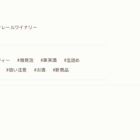
クレールワイナリー
ティー
#微発泡
#果実酒
#生詰め
#扱い注意
#お酒
#新商品