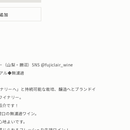
追加
・勝沼）SNS @fujiclair_wine
低アル◆無濾過
イナリーへ」と持続可能な栽培、醸造へとブランドイ
ワイナリー。
紹介です！
甘口の無濾過ワイン。
心地よいです。
感じられるフレッシュな生詰ワイン！