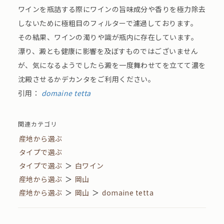
ワインを瓶詰する際にワインの旨味成分や香りを極力除去
しないために極粗目のフィルターで濾過しております。
その結果、ワインの濁りや識が瓶内に存在しています。
漂り、澱とも健康に影響を及ぼすものではございません
が、気になるようでしたら澱を一度舞わせてを立てて濃を
沈殿させるかデカンタをご利用ください。
引用：
domaine tetta
関連カテゴリ
産地から選ぶ
タイプで選ぶ
タイプで選ぶ
＞
白ワイン
産地から選ぶ
＞
岡山
産地から選ぶ
＞
岡山
＞
domaine tetta