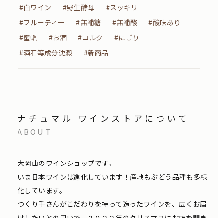
#白ワイン
#野生酵母
#スッキリ
#フルーティー
#無補糖
#無補酸
#酸味あり
#蜜蝋
#お酒
#コルク
#にごり
#酒石等成分沈澱
#新商品
ナチュマル ワインストアについて
ABOUT
大岡山のワインショップです。
いま日本ワインは進化しています！産地もぶどう品種も多様
化しています。
つくり手さんがこだわりを持って造ったワインを、広くお届
けしたいとの思いで、２０２２年のクリスマスにお店を開き