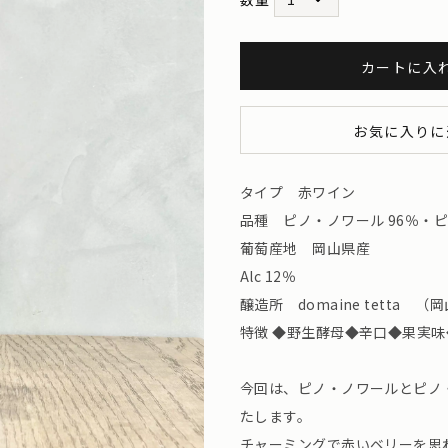
カートに入
お気に入りに
タイプ 赤ワイン
品種 ピノ・ノワール 96％・ピ
葡萄産地 岡山県産
Alc 12％
醸造所 domaine tetta （岡
特徴 ◆野生酵母◆辛口◆果実味
今回は、ピノ・ノワールとピノ
たします。
チャーミングで赤いベリーを思