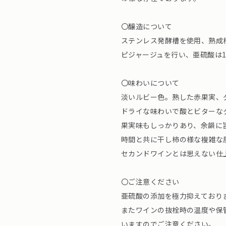
〇醸造について
ステンレス発酵槽を使用、熟成槽
ピジャージュを行い、亜硫酸は1
〇味わいについて
淡いルビー色。熟した赤果実、
ドライな味わいで酸とビターな
果実味もしっかりあり、余韻に
時間と共に干し柿の様な複雑な
セカンドワインとは思えない仕
〇ご注意ください
亜硫酸の添加を極力抑えており
またワインの抜栓時の温度や保
いますのでご注意ください。