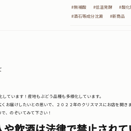
#無補酸
#低温発酵
#酸
#酒石等成分沈澱
#新商品
て
化しています！産地もぶどう品種も多様化しています。
広くお届けしたいとの思いで、２０２２年のクリスマスにお店を開き
ので、のぞいてみて下さい！
入や飲酒は法律で禁止されて