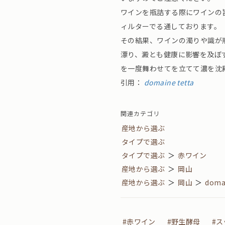
ワインを瓶詰する際にワインの
ィルターでる通しております。
その結果、ワインの濁りや識が
漂り、澱とも健康に影響を及ぼ
を一度舞わせてを立てて濃を沈
引用：
domaine tetta
関連カテゴリ
産地から選ぶ
タイプで選ぶ
タイプで選ぶ
＞
赤ワイン
産地から選ぶ
＞
岡山
産地から選ぶ
＞
岡山
＞
domai
#赤ワイン
#野生酵母
#ス