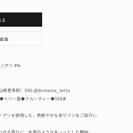
れる
追加
ノグリ 4%
山県哲多町）SNS @domaine_tetta
◆ベリー香◆フルーティー◆556本
・グリを使用した、色鮮やかな赤ワインをご紹介い
わせる香りに、木苺のようなキュッとした酸味。