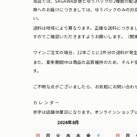
当店では、SAGAWA急便とゆうパックの2種類の
県へのお届けにつきましては、ゆうパックのみの対
い。
送料は地域により異なります。正確な送料につきま
すのでご確認いただきますようお願いします。（関東
ワインご注文の場合、12本ごとに1件分の送料が発
また、夏季期間中は商品の品質維持のため、チルド
す。
ご不明な点がございましたら、お気軽にお問い合わ
カレンダー
赤字は店舗休業日になります。オンラインショップ
2026年8月
日
月
火
水
木
金
土
日
月