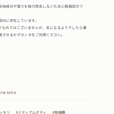
旨味成分や香りを極力除去しないために極粗目のフ
瓶内に存在しています。
すものではございませんが、気になるようでしたら澱
殿させるかデカンタをご利用ください。
ne tetta
ッキリ
#ミディアムボディ
#無補糖