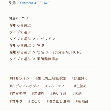
引用：
Fattoria AL FIORE
関連カテゴリ
産地から選ぶ
タイプで選ぶ
タイプで選ぶ
＞
ロゼワイン
産地から選ぶ
＞
宮城
産地から選ぶ
＞
宮城
＞
Fattoria AL FIORE
タイプで選ぶ
＞
亜硫酸無添加
#ロゼワイン
#酸化防止剤無添加
#野生酵母
#ミディアムボディ
#フルーティー
#生詰め
#自然発酵
#無濾過
#扱い注意
#お酒
#コルク
#にごり
#噴き出し注意
#新商品