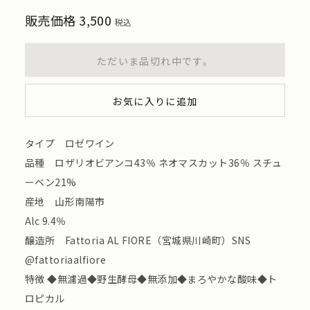
販売価格
3,500
税込
ただいま品切れ中です。
お気に入りに追加
タイプ ロゼワイン
品種 ロザリオビアンコ43％ ネオマスカット36％ スチュ
ーベン21%
産地 山形南陽市
Alc 9.4％
醸造所 Fattoria AL FIORE（宮城県川崎町）SNS
@fattoriaalfiore
特徴 ◆無濾過◆野生酵母◆無添加◆まろやかな酸味◆ト
ロピカル