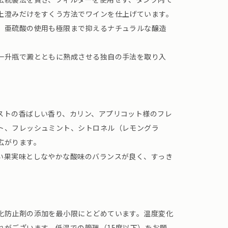
上澄みだけをすくう方法でワインを仕上げています。
、亜硫酸の使用も極限まで抑えるナチュラルな醸造
一升瓶で澱とともに熟成させる独自の手法を取り入
ストの香ばしい香り、カリン、アプリコット様のフレ
ト、フレッシュミント、シトロネル（レモングラ
広がります。
い果実味としなやかな酸味のバランスが良く、すっき
化防止剤の添加を最小限にとどめています。温度変化
れがございます、低温での管理（15度以下）をお願