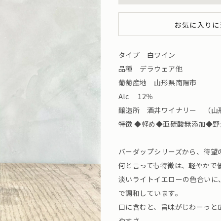
お気に入りに
タイプ 白ワイン
品種 デラウェア他
葡萄産地 山形県南陽市
Alc 12％
醸造所 酒井ワイナリー （山
特徴 ◆軽め◆亜硫酸無添加◆
バーダップシリーズから、待望の
何と言っても特徴は、軽やかで
淡いライトイエローの色合いに
で調和しています。
口に含むと、旨味がじわーっと
やすさ。