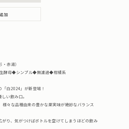
追加
形・赤湯）
野生酵母◆シンプル◆無濾過◆柑橘系
「白2024」が新登場！
優しい飲み口。
、様々な品種由来の豊かな果実味が絶妙なバランス
広がり、気がつけばボトルを空けてしまうほどの飲み