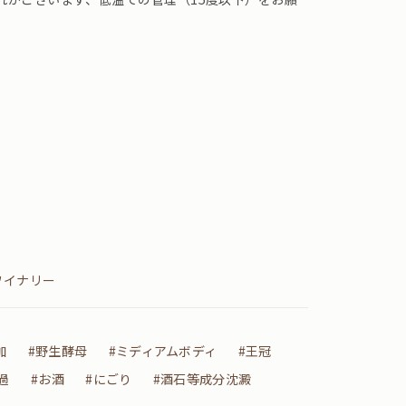
ワイナリー
加
#野生酵母
#ミディアムボディ
#王冠
過
#お酒
#にごり
#酒石等成分沈澱