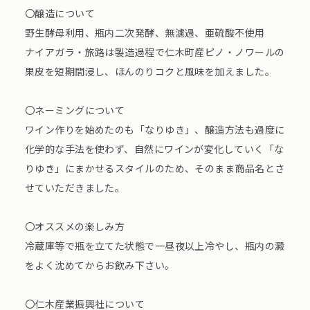
〇醸造について
野⽣酵⺟利⽤、瓶内⼆次発酵、無濾過、亜硫酸不使⽤
ナイアガラ・旅路は製造過程で仁木町産ピノ・ノワールの
果皮を短期間浸し、ほんのりコクと風味を加えました。
〇ネーミングについて
ワイン作りを始めたのも「なりゆき」、醸造⽅法も過度に
化学的な⼿法を使わず、⾃然にワインが変化していく「な
りゆき」にまかせるスタイルのため、そのまま商品名とさ
せていただきました。
〇オススメの楽しみ方
冷蔵庫等で瓶を⽴てた状態で⼀昼夜以上冷やし、瓶内の澱
をよく沈めてからお飲み下さい。
〇仁木産業振興社について