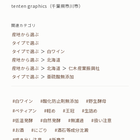
tenten graphics（千葉県市川市）
関連カテゴリ
産地から選ぶ
タイプで選ぶ
タイプで選ぶ
＞
白ワイン
産地から選ぶ
＞
北海道
産地から選ぶ
＞
北海道
＞
仁木産業振興社
タイプで選ぶ
＞
亜硫酸無添加
#白ワイン
#酸化防止剤無添加
#野生酵母
#ペティアン
#軽め
#王冠
#生詰め
#低温発酵
#自然発酵
#無濾過
#扱い注意
#お酒
#にごり
#酒石等成分沈澱
#噴き出し注意
#新商品