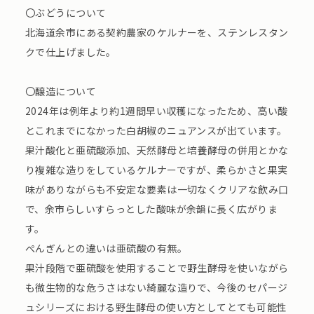
〇ぶどうについて
北海道余市にある契約農家のケルナーを、ステンレスタン
クで仕上げました。
〇醸造について
2024年は例年より約1週間早い収穫になったため、高い酸
とこれまでになかった白胡椒のニュアンスが出ています。
果汁酸化と亜硫酸添加、天然酵母と培養酵母の併用とかな
り複雑な造りをしているケルナーですが、柔らかさと果実
味がありながらも不安定な要素は一切なくクリアな飲み口
で、余市らしいすらっとした酸味が余韻に長く広がりま
す。
ぺんぎんとの違いは亜硫酸の有無。
果汁段階で亜硫酸を使用することで野生酵母を使いながら
も微生物的な危うさはない綺麗な造りで、今後のセパージ
ュシリーズにおける野生酵母の使い方としてとても可能性