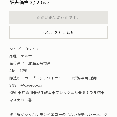
販売価格
3,520
税込
ただいま品切れ中です。
お気に入りに追加
タイプ 白ワイン
品種 ケルナー
葡萄産地 北海道余市産
Alc 12％
醸造所 カーブドッチワイナリー （新潟県角田浜）
SNS @cavedocci
特徴 ◆無添加◆野生酵母◆フレッシュ系◆ミネラル感◆
マスカット香
淡く緑がかったレモンイエローの色合いが美しい一本。グ