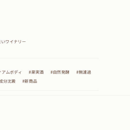
来いワイナリー
ィアムボディ
#果実酒
#自然発酵
#無濾過
成分沈澱
#新商品