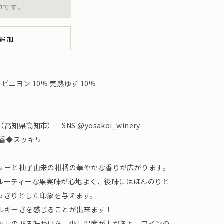
中です。
追加
ニヨン 10% 完熟ゆず 10%
県高知市） SNS @yosakoi_winery
橘香◆スッキリ
リーと柚子由来の柑橘の華やかな香りが広がります。
ルーティーな果実味が心地よく、後味にはほんのりと
っきりとした印象を与えます。
ルキーさを感じることが出来ます！
キレのある味わいを、少し温度が上がると、ワインの