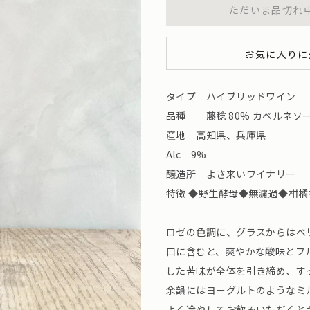
ただいま品切れ
お気に入りに
タイプ ハイブリッドワイン
品種 藤稔 80% カベルネソービ
産地 高知県、兵庫県
Alc 9%
醸造所 よさ来いワイナリー （高知
特徴 ◆野生酵母◆無濾過◆柑
ロゼの色調に、グラスからはベ
口に含むと、爽やかな酸味とフ
した苦味が全体を引き締め、す
余韻にはヨーグルトのようなミ
よく冷やしてお飲みいただくと