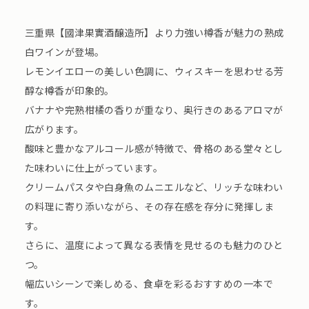
三重県【國津果實酒醸造所】より力強い樽香が魅力の熟成
白ワインが登場。
レモンイエローの美しい色調に、ウィスキーを思わせる芳
醇な樽香が印象的。
バナナや完熟柑橘の香りが重なり、奥行きのあるアロマが
広がります。
酸味と豊かなアルコール感が特徴で、骨格のある堂々とし
た味わいに仕上がっています。
クリームパスタや白身魚のムニエルなど、リッチな味わい
の料理に寄り添いながら、その存在感を存分に発揮しま
す。
さらに、温度によって異なる表情を見せるのも魅力のひと
つ。
幅広いシーンで楽しめる、食卓を彩るおすすめの一本で
す。