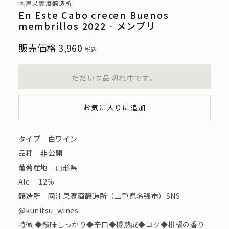
國津果實酒醸造所
En Este Cabo crecen Buenos
membrillos 2022‐メンブリ
販売価格
3,960
税込
ただいま品切れ中です。
お気に入りに追加
タイプ 白ワイン
品種 非公開
葡萄産地 山形県
Alc 12％
醸造所 國津果實酒醸造所（三重県名張市）SNS
@kunitsu_wines
特徴 ◆酸味しっかり◆辛口◆樽熟成◆コク◆柑橘の香り