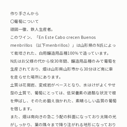
作り手さんから
〇葡萄について
頑固一徹、鉄人生産者。
このワイン、「En Este Cabo crecen Buenos
menbrillos （以下menbrillos）」は山形県のN氏によっ
て栽培された、白用醸造用品種100％で造っています。
N氏はお父様の代から役30年間、醸造用品種のみで葡萄を
生産されており、畑は山形県山形市から30分ほど南に車
を走らせた場所にあります。
土質は花崗岩、変成岩がベースとなり、水はけがよくやせ
型の土質で、葡萄にとっては、低栄養素の過酷な状況で根
を伸ばし、そのため鍛え抜かれた、素晴らしい品質の葡萄
を宿します。
また、畑は南向きの急こう配の斜面になっており太陽の光
がしっかり、葉の隅々まで降り注がれる地形になっており