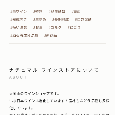
#白ワイン
#樽熟
#野生酵母
#重め
#熟成向き
#生詰め
#長期熟成
#自然発酵
#扱い注意
#お酒
#コルク
#にごり
#酒石等成分沈澱
#新商品
ナチュマル ワインストアについて
ABOUT
大岡山のワインショップです。
いま日本ワインは進化しています！産地もぶどう品種も多様
化しています。
つくり手さんがこだわりを持って造ったワインを、広くお届