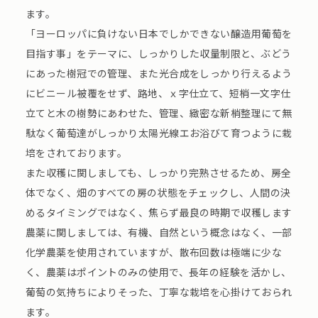
ます。
「ヨーロッパに負けない日本でしかできない醸造用葡萄を
目指す事」をテーマに、しっかりした収量制限と、ぶどう
にあった樹冠での管理、また光合成をしっかり行えるよう
にビニール被覆をせず、路地、ｘ字仕立て、短梢一文字仕
立てと木の樹勢にあわせた、管理、緻密な新梢整理にて無
駄なく葡萄達がしっかり太陽光線エお浴びて育つように栽
培をされております。
また収穫に関しましても、しっかり完熟させるため、房全
体でなく、畑のすべての房の状態をチェックし、人間の決
めるタイミングではなく、焦らず最良の時期で収穫します
農薬に関しましては、有機、自然という概念はなく、一部
化学農薬を使用されていますが、散布回数は極端に少な
く、農薬はポイントのみの使用で、長年の経験を活かし、
葡萄の気持ちによりそった、丁寧な栽培を心掛けておられ
ます。