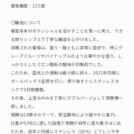
葡萄糖度：22.5度
〇醸造について
葡萄本来のポテンシャルを活かすことを第一に考え、でき
る限りシンプルで丁寧な醸造を心がけました。
収穫された葡萄は、香り・酸ともに非常に良好で、特にグ
レープフルーツやパイナップルのような華やかな香り、し
っかりとしたクエン酸系の酸味が印象的でした。
このため、空気との接触は最小限に抑え、2021年同様に
ホールパンチで圧搾を行い、搾汁後すぐにステンレスタ
ンクで3日間静置。
その後、上澄みのみを丁寧にデブルバージュして発酵槽へ
移しました。
発酵は14度のセラーで、野生酵母により緩やかに進行。
比重が0.992に達した段階で発酵が自然に落ち着きはじめ
たため、前年と同様にステンレス（20％）とフレンチオ