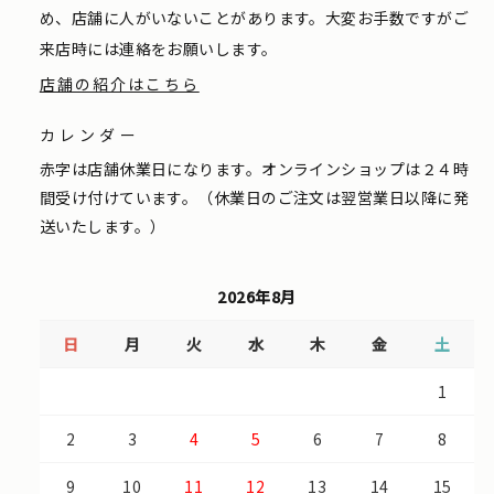
め、店舗に人がいないことがあります。大変お手数ですがご
来店時には連絡をお願いします。
店舗の紹介はこちら
カレンダー
赤字は店舗休業日になります。オンラインショップは２４時
間受け付けています。（休業日のご注文は翌営業日以降に発
送いたします。）
2026年8月
日
月
火
水
木
金
土
1
2
3
4
5
6
7
8
9
10
11
12
13
14
15