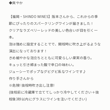
◆爽やか
【福岡・SHINDO WINES】阪本さんから、これからの季
節にぴったりのスパークリングワインが届きました！
クリアなラズベリーレッドの美しい色合いが目を引く一
本。
泡は強めに設定することでで、開栓時に吹き上がるような
演出になっております！
きめ細やかな泡立ちとともに可愛らしい果実の香り。
キュッと引き締まった酸で辛口の味わい。
ジューシーでポップなグビグビ系なワインです♪
作り手さんから
※危険! 抜栓時吹き出し注意!
(抜栓前に冷蔵庫で⽴ててしっかり冷やしてください＋抜
栓後3秒以内にグラスにワインを注いでください)