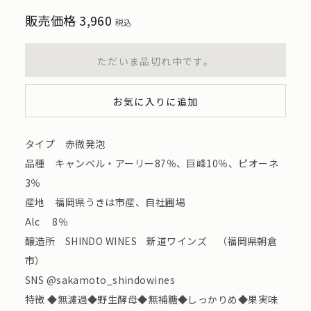
販売価格
3,960
税込
ただいま品切れ中です。
お気に入りに追加
タイプ 赤微発泡
品種 キャンベル・アーリー87％、巨峰10％、ピオーネ
3％
産地 福岡県うきは市産、自社圃場
Alc 8％
醸造所 SHINDO WINES 新道ワインズ （福岡県朝倉
市）
SNS @sakamoto_shindowines
特徴 ◆無濾過◆野生酵母◆無補糖◆しっかりめ◆果実味