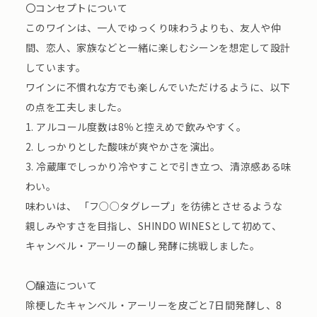
〇コンセプトについて
このワインは、⼀⼈でゆっくり味わうよりも、友人や仲
間、恋人、家族などと一緒に楽しむシーンを想定して設計
しています。
ワインに不慣れな⽅でも楽しんでいただけるように、以下
の点を⼯夫しました。
1. アルコール度数は8％と控えめで飲みやすく。
2. しっかりとした酸味が爽やかさを演出。
3. 冷蔵庫でしっかり冷やすことで引き⽴つ、清涼感ある味
わい。
味わいは、 「フ○○タグレープ」を彷彿とさせるような
親しみやすさを⽬指し、SHINDO WINESとして初めて、
キャンベル・アーリーの醸し発酵に挑戦しました。
〇醸造について
除梗したキャンベル・アーリーを⽪ごと7⽇間発酵し、8