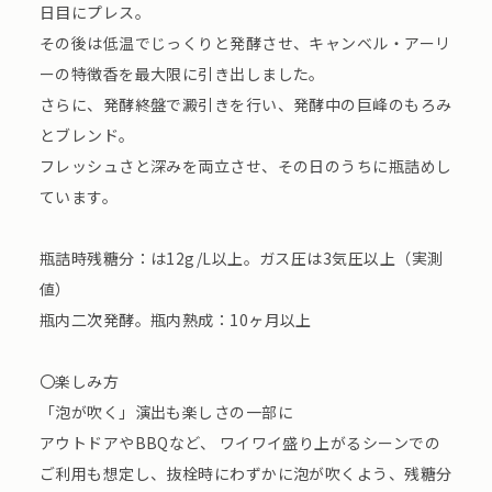
⽇⽬にプレス。
その後は低温でじっくりと発酵させ、キャンベル・アーリ
ーの特徴⾹を最⼤限に引き出しました。
さらに、発酵終盤で澱引きを⾏い、発酵中の巨峰のもろみ
とブレンド。
フレッシュさと深みを両⽴させ、その⽇のうちに瓶詰めし
ています。
瓶詰時残糖分：は12g/L以上。ガス圧は3気圧以上（実測
値）
瓶内⼆次発酵。瓶内熟成：10ヶ⽉以上
〇楽しみ方
「泡が吹く」演出も楽しさの⼀部に
アウトドアやBBQなど、 ワイワイ盛り上がるシーンでの
ご利⽤も想定し、抜栓時にわずかに泡が吹くよう、残糖分