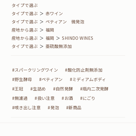
タイプで選ぶ
タイプで選ぶ
＞
赤ワイン
タイプで選ぶ
＞
ペティアン 微発泡
産地から選ぶ
＞
福岡
産地から選ぶ
＞
福岡
＞
SHINDO WINES
タイプで選ぶ
＞
亜硫酸無添加
#スパークリングワイン
#酸化防止剤無添加
#野生酵母
#ペティアン
#ミディアムボディ
#王冠
#生詰め
#自然発酵
#瓶内二次発酵
#無濾過
#扱い注意
#お酒
#にごり
#噴き出し注意
#発泡
#新商品