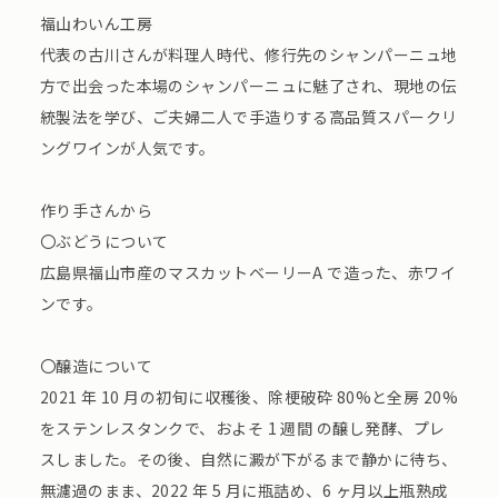
福山わいん工房
代表の古川さんが料理人時代、修行先のシャンパーニュ地
方で出会った本場のシャンパーニュに魅了され、現地の伝
統製法を学び、ご夫婦二人で手造りする高品質スパークリ
ングワインが人気です。
作り手さんから
〇ぶどうについて
広島県福山市産のマスカットベーリーA で造った、赤ワイ
ンです。
〇醸造について
2021 年 10 月の初旬に収穫後、除梗破砕 80%と全房 20%
をステンレスタンクで、およそ 1 週間 の醸し発酵、プレ
スしました。その後、自然に澱が下がるまで静かに待ち、
無濾過のまま、2022 年 5 月に瓶詰め、6 ヶ月以上瓶熟成