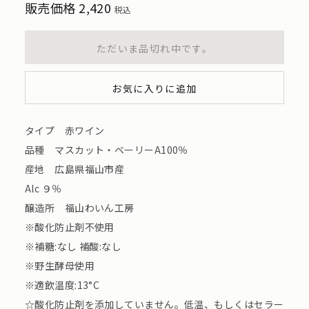
販売価格
2,420
税込
ただいま品切れ中です。
お気に入りに追加
タイプ 赤ワイン
品種 マスカット・ベーリーA100％
産地 広島県福山市産
Alc ９％
醸造所 福山わいん工房
※酸化防止剤不使用
※補糖:なし 補酸:なし
※野生酵母使用
※適飲温度:13°C
☆酸化防止剤を添加していません。低温、もしくはセラー