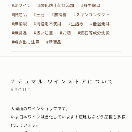
#赤ワイン
#酸化防止剤無添加
#野生酵母
#限定品
#王冠
#無補糖
#スキンコンタクト
#無補酸
#清澄剤不使用
#生詰め
#低温発酵
#無濾過
#扱い注意
#お酒
#酒石等成分沈澱
#噴き出し注意
#新商品
ナチュマル ワインストアについて
ABOUT
大岡山のワインショップです。
いま日本ワインは進化しています！産地もぶどう品種も多様
化しています。