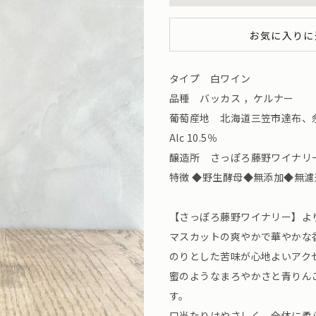
お気に入りに
タイプ 白ワイン
品種 バッカス ，ケルナー
葡萄産地 北海道三笠市達布、
Alc 10.5％
醸造所 さっぽろ藤野ワイナリー (北海
特徴 ◆野生酵母◆無添加◆無
【さっぽろ藤野ワイナリー】よ
マスカットの爽やかで華やかな
のりとした苦味が心地よいアク
蜜のようなまろやかさと青りん
す。
口当たりはやさしく、全体に柔