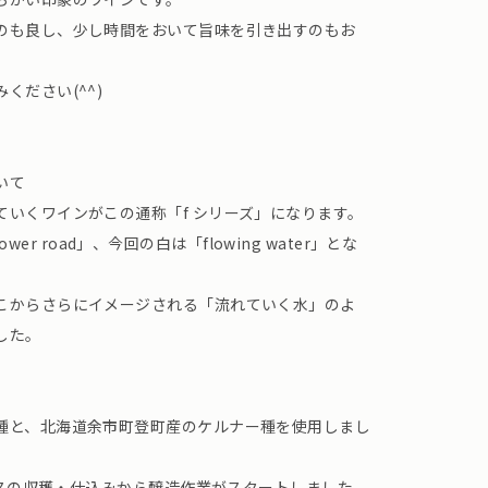
のも良し、少し時間をおいて旨味を引き出すのもお
ください(^^)
いて
ていくワインがこの通称「f シリーズ」になります。
lower road」、今回の白は「flowing water」とな
こからさらにイメージされる「流れていく水」のよ
した。
種と、北海道余市町登町産のケルナー種を使用しまし
ッカスの収穫・仕込みから醸造作業がスタートしました。