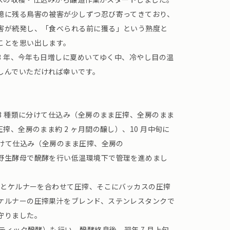
憶に残る鳥害の被害が少しずつ忍び寄ってきており、
害が続発し、「食べられる前に獲る」という熟度と
ことを思い出します。
23 年、今年も日増しに夏めいてゆく中、冷やし目の温
しんでいただければ幸いです。
 3 種類に分けて仕込み（全房のまま圧搾、全房のまま
搾、全房のまま約 2 ヶ月間の醸し）、10 月中旬に
分けて仕込み（全房のまま圧搾、全房の
野生酵母で醗酵を行い低温環境下で管理を進めまし
スとケルナーを合わせて圧搾、そこにバッカスの圧搾
ケルナーの圧搾果汁をブレンド、ステンレスタンクで
守りました。
クティック醗酵）も行い、醗酵終息後、翌年 7 月上旬