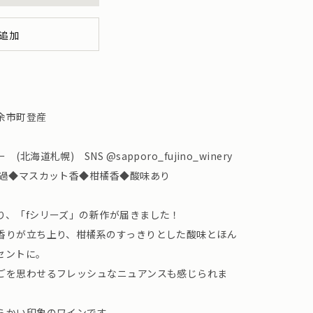
追加
余市町登産
道札幌) SNS @sapporo_fujino_winery
濾過◆マスカット香◆柑橘香◆酸味あり
り、「fシリーズ」の新作が届きました！
香りが立ち上り、柑橘系のすっきりとした酸味とほん
セントに。
ごを思わせるフレッシュなニュアンスも感じられま
らかい印象のワインです。