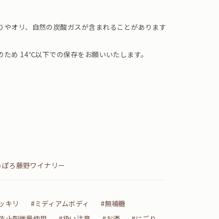
りやオリ、自然の炭酸ガスが含まれることがあります
ため 14℃以下での保存をお願いいたします。
っぽろ藤野ワイナリー
ッキリ
#ミディアムボディ
#無補糖
化防止剤微量使用
#扱い注意
#お酒
#にごり