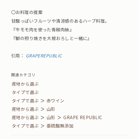
〇お料理の提案
甘酸っぱいフルーツや清涼感のあるハーブ料理。
『牛モモ肉を使った青椒肉絲』
『鰤の照り焼きを大根おろしと一緒に』
引用：
GRAPEREPUBLIC
関連カテゴリ
産地から選ぶ
タイプで選ぶ
タイプで選ぶ
＞
赤ワイン
産地から選ぶ
＞
山形
産地から選ぶ
＞
山形
＞
GRAPE REPUBLIC
タイプで選ぶ
＞
亜硫酸無添加