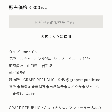
販売価格
3,300
税込
ただいま品切れ中です。
お気に入りに追加
タイプ 赤ワイン
品種 スチューベン 90%、ヤマソービニヨン10%
葡萄産地 山形県、岩手県
Alc 10.5％
醸造所 GRAPE REPUBLIC SNS @graperepublicinc
特徴 ◆無添加◆無濾過◆自然酵母◆まろやか◆ジューシ
ー◆優しい味わい
GRAPE REPUBLICさんより大人気のアンフォラ仕込みの