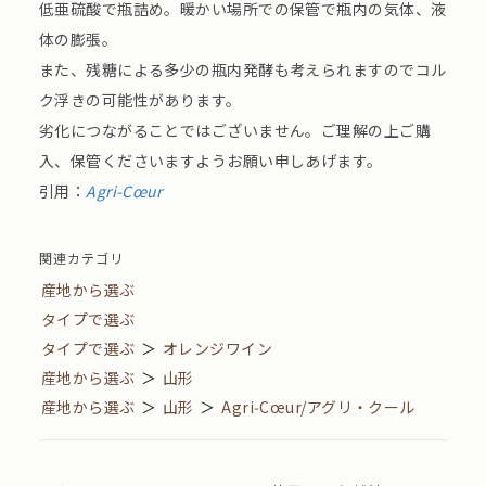
低亜硫酸で瓶詰め。暖かい場所での保管で瓶内の気体、液
体の膨張。
また、残糖による多少の瓶内発酵も考えられますのでコル
ク浮きの可能性があります。
劣化につながることではございません。ご理解の上ご購
入、保管くださいますようお願い申しあげます。
引用：
Agri‑Cœur
関連カテゴリ
産地から選ぶ
タイプで選ぶ
タイプで選ぶ
＞
オレンジワイン
産地から選ぶ
＞
山形
産地から選ぶ
＞
山形
＞
Agri‑Cœur/アグリ・クール