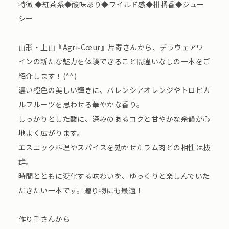
特徴 ◆紅茶系◆酸味あり◆ワイルド感◆柑橘香◆ジュー
シー
山形・上山『Agri‑Cœur』片寄さんから、デラウェアワ
インの新たな魅力を体験できること間違いなしの一本をご
紹介します！(^^)
濃い橙色の美しい輝きに、バレンシアオレンジやトロピカ
ルフルーツを思わせる華やかな香り。
しっかりとした酸に、深みのあるコクと甘やかな余韻が心
地よく広がります。
エスニック料理やスパイスを効かせたラム肉との相性は抜
群。
時間とともに変化する味わいを、ゆっくりと楽しんでいた
だきたい一本です。贈り物にも最適！
作り手さんから