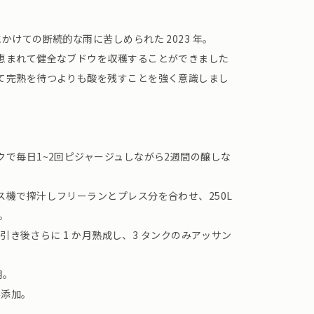
かけての断続的な雨に苦しめられた 2023 年。
恵まれて健全なブドウを収穫することができました
て完熟を待つよりも酸を残すことを強く意識しまし
で毎日1~2回ピジャージュしながら2週間の醸しな
機で搾汁しフリーランとプレス分を合わせ、250L
。
に澱引き後さらに 1 か月熟成し、3 タンクのみアッサン
用。
み添加。