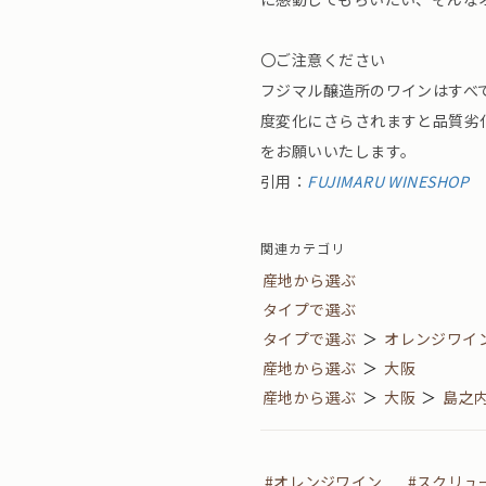
〇ご注意ください
フジマル醸造所のワインはすべ
度変化にさらされますと品質劣
をお願いいたします。
引用：
FUJIMARU WINESHOP
関連カテゴリ
産地から選ぶ
タイプで選ぶ
タイプで選ぶ
＞
オレンジワイ
産地から選ぶ
＞
大阪
産地から選ぶ
＞
大阪
＞
島之
#オレンジワイン
#スクリュ