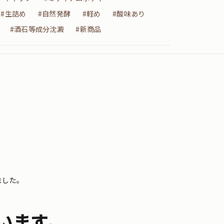
#生詰め
#自然発酵
#軽め
#酸味あり
#酒石等成分沈澱
#新商品
ました。
います。