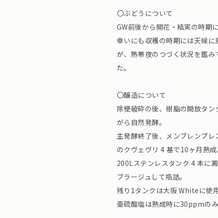
〇ぶどうについて
GW前後から開花・結実の時期に
幸いにも収穫の時期には天候に
が、熱帯夜のつづく状況を鑑み
た。
〇醸造について
除梗破砕の後、樹脂の開放タンク
がら自然発酵。
主発酵終了後、メンブレンプレス
のクヴェヴリ 4 基で10ヶ月熟成
200Lステンレスタンク 4 本
ブラージュして瓶詰。
残り1タンクは大阪 Whiteに使
亜硫酸塩は熟成時に30ppmの