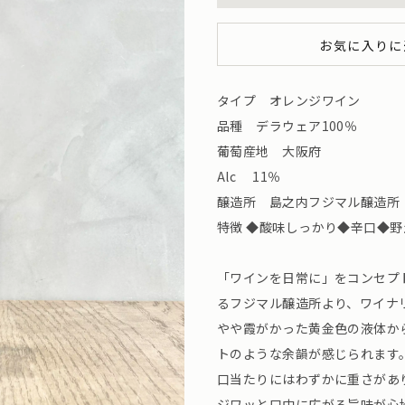
お気に入りに
タイプ オレンジワイン
品種 デラウェア100％
葡萄産地 大阪府
Alc 11％
醸造所 島之内フジマル醸造所 （大阪
特徴 ◆酸味しっかり◆辛口◆
「ワインを日常に」をコンセプ
るフジマル醸造所より、ワイナ
やや霞がかった黄金色の液体か
トのような余韻が感じられます
口当たりにはわずかに重さがあ
ジワッと口中に広がる旨味が心