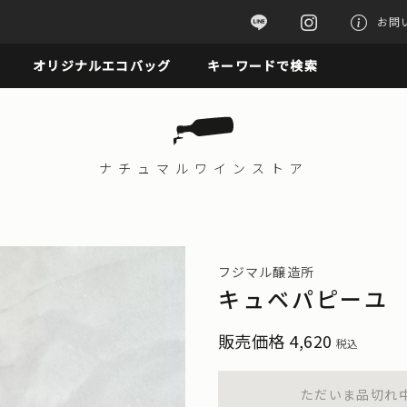
お問
オリジナルエコバッグ
キーワードで検索
ナチュマル
ワインストア
フジマル醸造所
キュベパピーユ 
販売価格
4,620
税込
ただいま品切れ