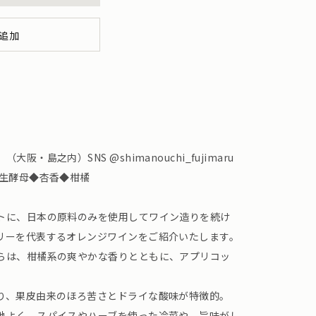
追加
・島之内）SNS @shimanouchi_fujimaru
野生酵母◆杏香◆柑橘
トに、日本の原料のみを使用してワイン造りを続け
リーを代表するオレンジワインをご紹介いたします。
らは、柑橘系の爽やかな香りとともに、アプリコッ
。
り、果皮由来のほろ苦さとドライな酸味が特徴的。
地よく、スパイスやハーブを使った冷菜や、旨味がし