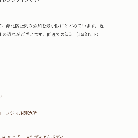
て、酸化防止剤の添加を最小限にとどめています。温
化の恐れがございます、低温での管理（16度以下）
ン
内 フジマル醸造所
ーキャップ
#ミディアムボディ