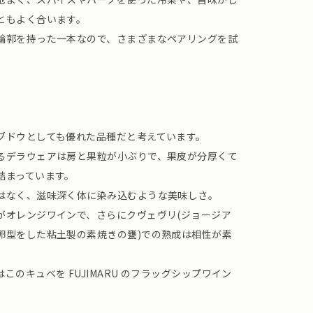
ともよく合います。
輪郭を持った一本なので、さまざまなペアリングを試
ブドウとしても優れた品種だと考えています。
るデラウェアは房と果粒が小ぶりで、果皮が分厚くて
詰まっています。
はなく、滋味深く体に染み込むような美味しさ。
がオレンジワインで、さらにクヴェヴリ(ジョージア
卵型をした粘土製の素焼きの甕)での熟成は相性が素
のキュベを FUJIMARU のフラッグシップワイン