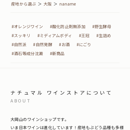
産地から選ぶ
＞
大阪
＞
naname
#オレンジワイン
#酸化防止剤無添加
#野生酵母
#スッキリ
#ミディアムボディ
#王冠
#生詰め
#自然派
#自然発酵
#お酒
#にごり
#酒石等成分沈澱
#新商品
ナチュマル ワインストアについて
ABOUT
大岡山のワインショップです。
いま日本ワインは進化しています！産地もぶどう品種も多様