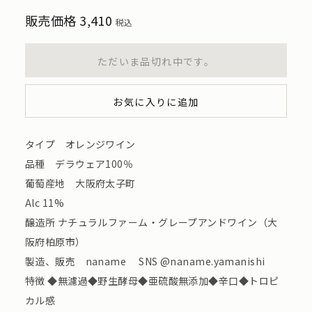
販売価格
3,410
税込
ただいま品切れ中です。
お気に入りに追加
タイプ オレンジワイン
品種 デラウェア100％
葡萄産地 大阪府太子町
Alc 11%
醸造所 ナチュラルファーム・グレープアンドワイン（大
阪府柏原市）
製造、販売 naname SNS @naname.yamanishi
特徴 ◆無濾過◆野生酵母◆亜硫酸無添加◆辛口◆トロピ
カル感