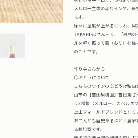
メルロー主体の赤ワインで、最
ます。
徐々に温度が上がるにつれ、果
TAKAHIROさん曰く、「最
ルを軽く振って澱（おり）を絡
のことです。
作り手さんから
〇ぶどうについて
こちらのワインのぶどうは私自
山市の【吉田果樹園】吉田篤さ
う3種類（メルロー、カベルネ
上山フィールドブレンドとなり
お二人とも歴史あるぶどう農家
る栽培家です。
茨城での自社畑の植樹の際もお