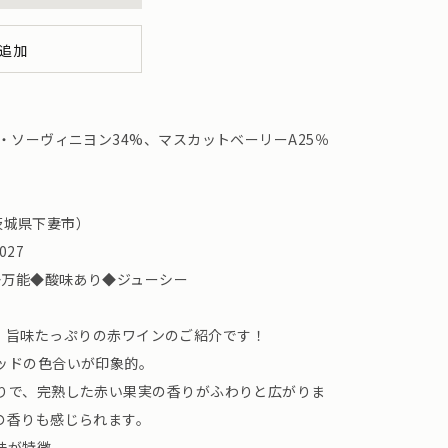
追加
・ソーヴィニヨン34%、マスカットベーリーA25％
（茨城県下妻市）
1027
◆万能◆酸味あり◆ジューシー
んより、旨味たっぷりの赤ワインのご紹介です！
ッドの色合いが印象的。
りで、完熟した赤い果実の香りがふわりと広がりま
の香りも感じられます。
味が特徴。