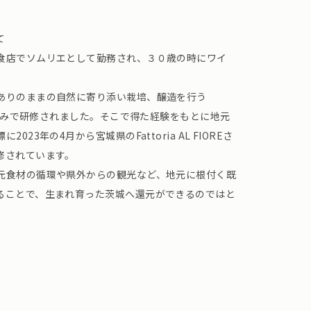
て
食店でソムリエとして勤務され、３０歳の時にワイ
ありのままの自然に寄り添い栽培、醸造を行う
住み込みで研修されました。そこで得た経験をもとに地元
23年の4月から宮城県のFattoria AL FIOREさ
修されています。
元食材の循環や県外からの観光など、地元に根付く既
ることで、生まれ育った茨城へ還元ができるのではと