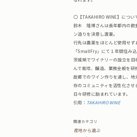
〇【TAKAHIRO WINE】につい
鈴木 隆博さんは長年都内の飲
ン造りを決意し渡豪。
行先は農薬をほとんど使用せず
「SmallFry」にて１年間
茨城県でワイナリーの設立を目標に20
んで栽培、醸造、業務全般を研
故郷でのワイン作りを通し、地
存のコミュニティを活性化させ
日々研修に励まれています。
引用：
TAKAHIRO WINE
関連カテゴリ
産地から選ぶ