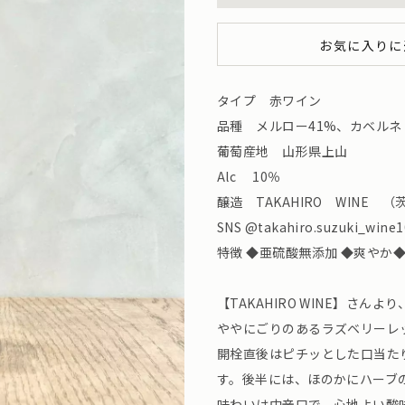
お気に入りに
タイプ 赤ワイン
品種 メルロー41%、カベルネ
葡萄産地 山形県上山
Alc 10％
醸造 TAKAHIRO WINE 
SNS @takahiro.suzuki_wine
特徴 ◆亜硫酸無添加 ◆爽やか
【TAKAHIRO WINE】さ
ややにごりのあるラズベリーレ
開栓直後はピチッとした口当た
す。後半には、ほのかにハーブ
味わいは中辛口で、心地よい酸