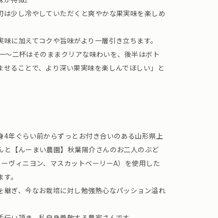
初は少し冷やしていただくと爽やかな果実味を楽しめ
実味に加えてコクや旨味がより一層引き立ちます。
初の一〜二杯はそのままクリアな味わいを、後半はボト
ませることで、より深い果実味を楽しんでほしい」と
身4年ぐらい前からずっとお付き合いのある山形県上
んと【んーまい農園】秋葉陽介さんのお二人のぶど
ソーヴィニヨン、マスカットベーリーA）を使用した
ます。
を継ぎ、今なお栽培に対し勉強熱心なパッション溢れ
手伝い頂き、私自身尊敬する農家さんです。