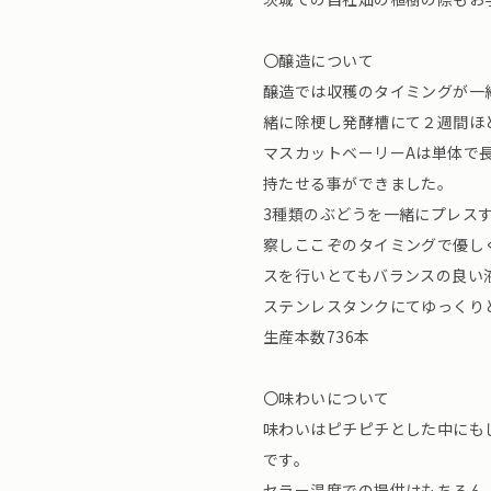
〇醸造について
醸造では収穫のタイミングが一
緒に除梗し発酵槽にて２週間ほ
マスカットベーリーAは単体で
持たせる事ができました。
3種類のぶどうを一緒にプレス
察しここぞのタイミングで優し
スを行いとてもバランスの良い
ステンレスタンクにてゆっくり
生産本数736本
〇味わいについて
味わいはピチピチとした中にも
です。
セラー温度での提供はもちろん