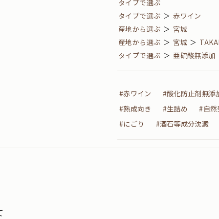
タイプで選ぶ
タイプで選ぶ
＞
赤ワイン
産地から選ぶ
＞
宮城
産地から選ぶ
＞
宮城
＞
TAKA
タイプで選ぶ
＞
亜硫酸無添加
#赤ワイン
#酸化防止剤無添
#熟成向き
#生詰め
#自然
#にごり
#酒石等成分沈澱
て