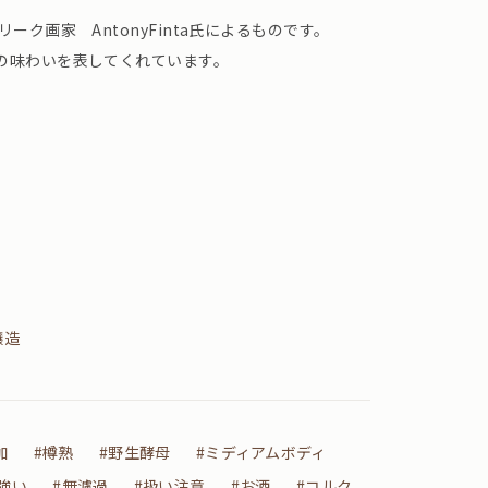
ーク画家 AntonyFinta氏によるものです。
の味わいを表してくれています。
醸造
加
#樽熟
#野生酵母
#ミディアムボディ
強い
#無濾過
#扱い注意
#お酒
#コルク