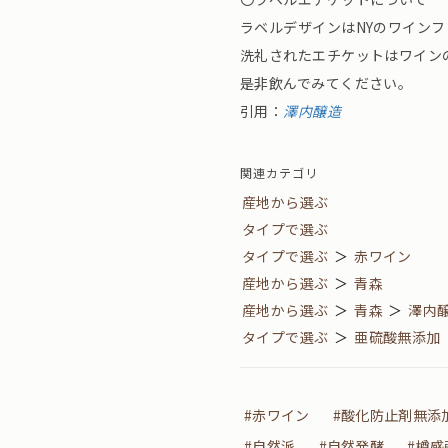
ラベルデザインはNYのワインフリ
洗礼されたエチケットはワイン
是非飲んでみてください。
引用：
澤内醸造
関連カテゴリ
産地から選ぶ
タイプで選ぶ
タイプで選ぶ
＞
赤ワイン
産地から選ぶ
＞
青森
産地から選ぶ
＞
青森
＞
澤内
タイプで選ぶ
＞
亜硫酸無添加
#赤ワイン
#酸化防止剤無添
#自然派
#自然発酵
#樽感