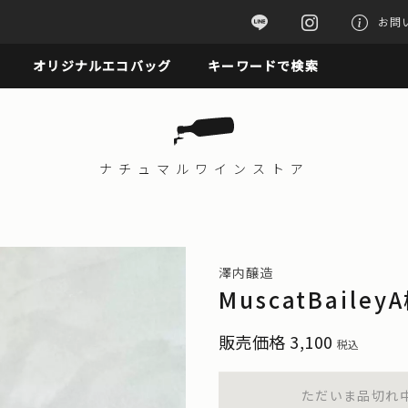
お問
オリジナルエコバッグ
キーワードで検索
ナチュマル
ワインストア
澤内醸造
MuscatBailey
販売価格
3,100
税込
ただいま品切れ