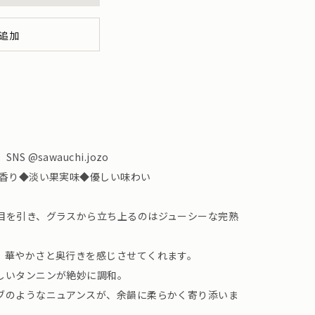
追加
 @sawauchi.jozo
の香り◆淡い果実味◆優しい味わい
目を引き、グラスから立ち上るのはジューシーな完熟
、華やかさと奥行きを感じさせてくれます。
しいタンニンが絶妙に調和。
ブのようなニュアンスが、余韻に柔らかく寄り添いま