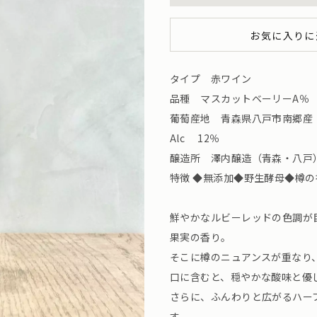
お気に入りに
タイプ 赤ワイン
品種 マスカットベーリーA％
葡萄産地 青森県八戸市南郷産
Alc 12％
醸造所 澤内醸造（青森・八戸）SNS
特徴 ◆無添加◆野生酵母◆樽
鮮やかなルビーレッドの色調が
果実の香り。
そこに樽のニュアンスが重なり
口に含むと、穏やかな酸味と優
さらに、ふんわりと広がるハー
す。