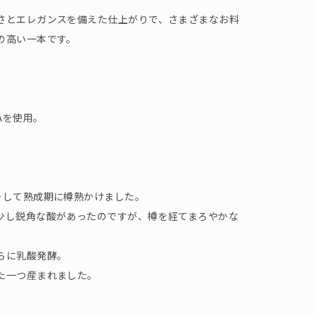
さとエレガンスを備えた仕上がりで、さまざまなお料
の高い一本です。
Aを使用。
。
そして熟成期に樽熟かけました。
少し鋭角な酸があったのですが、樽を経てまろやかな
らに乳酸発酵。
た一つ産まれました。