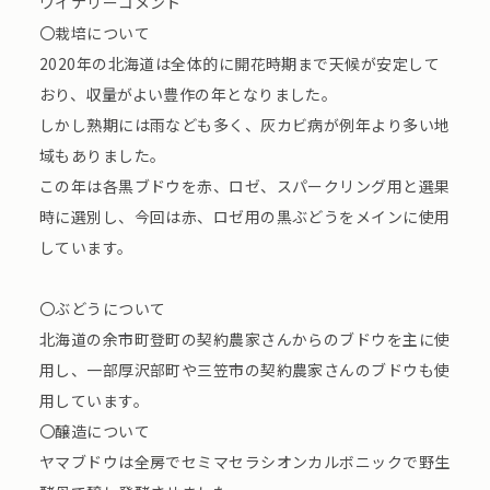
ワイナリーコメント
〇栽培について
2020年の北海道は全体的に開花時期まで天候が安定して
おり、収量がよい豊作の年となりました。
しかし熟期には雨なども多く、灰カビ病が例年より多い地
域もありました。
この年は各黒ブドウを赤、ロゼ、スパークリング用と選果
時に選別し、今回は赤、ロゼ用の黒ぶどうをメインに使用
しています。
〇ぶどうについて
北海道の余市町登町の契約農家さんからのブドウを主に使
用し、一部厚沢部町や三笠市の契約農家さんのブドウも使
用しています。
〇醸造について
ヤマブドウは全房でセミマセラシオンカルボニックで野生