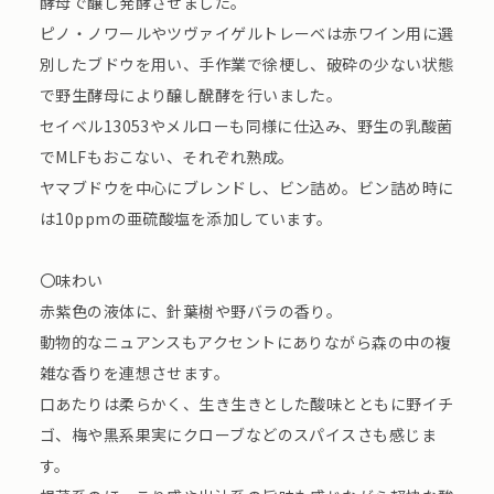
酵母で醸し発酵させました。
ピノ・ノワールやツヴァイゲルトレーベは赤ワイン用に選
別したブドウを用い、手作業で徐梗し、破砕の少ない状態
で野生酵母により醸し醗酵を行いました。
セイベル13053やメルローも同様に仕込み、野生の乳酸菌
でMLFもおこない、それぞれ熟成。
ヤマブドウを中心にブレンドし、ビン詰め。ビン詰め時に
は10ppmの亜硫酸塩を添加しています。
〇味わい
赤紫色の液体に、針葉樹や野バラの香り。
動物的なニュアンスもアクセントにありながら森の中の複
雑な香りを連想させます。
口あたりは柔らかく、生き生きとした酸味とともに野イチ
ゴ、梅や黒系果実にクローブなどのスパイスさも感じま
す。