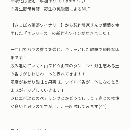
※酸化防止剤 添加あり（10ppm SO₂）
※野生酵母発酵 野生の乳酸菌によるMLF
【さっぽろ藤野ワイナリー】から契約農家さんの葡萄を使
用した「ｆシリーズ」の新作赤ワインが届きました！
一口目でバラの香りを感じ、キリッとした酸味で軽快な印
象です！
飲み進めていくと山ブドウ由来のタンニンと野生感ある土
の香りがじわじわーっと表れてきます！
温度があがり酸味と果実味、ワイルド香が一体になるとう
ま味がアップしていきます！
ジビエ料理とのペアリングとかどうでしょう？鹿との相性
が良いと思うのですが、、、一度試してみます(^^)