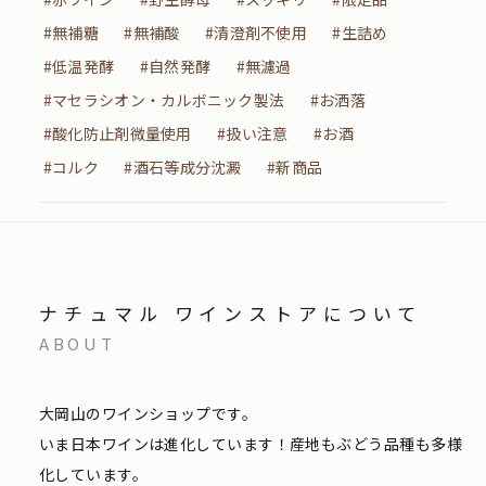
#無補糖
#無補酸
#清澄剤不使用
#生詰め
#低温発酵
#自然発酵
#無濾過
#マセラシオン・カルボニック製法
#お洒落
#酸化防止剤微量使用
#扱い注意
#お酒
#コルク
#酒石等成分沈澱
#新商品
ナチュマル ワインストアについて
ABOUT
大岡山のワインショップです。
いま日本ワインは進化しています！産地もぶどう品種も多様
化しています。