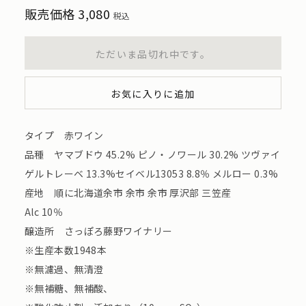
販売価格
3,080
税込
ただいま品切れ中です。
お気に入りに追加
タイプ 赤ワイン
品種 ヤマブドウ 45.2% ピノ・ノワール 30.2% ツヴァイ
ゲルトレーベ 13.3%セイベル13053 8.8％ メルロー 0.3%
産地 順に北海道余市 余市 余市 厚沢部 三笠産
Alc 10％
醸造所 さっぽろ藤野ワイナリー
※生産本数1948本
※無濾過、無清澄
※無補糖、無補酸、