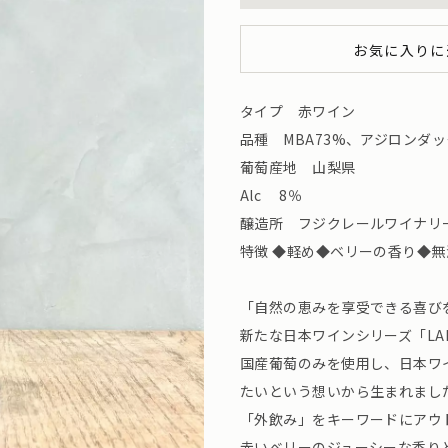
お気に入りに
タイプ 赤ワイン
品種 MBA73%、アジロンダック2
葡萄産地 山梨県
Alc 8％
醸造所 フジクレールワイナリー （
特徴 ◆軽め◆ベリーの香り◆
「自然の恵みを享受できる喜び
新たな日本ワインシリーズ「LAD
国産葡萄のみを使用し、日本ワ
たいという想いから生まれまし
「外飲み」をキーワードにアウ
赤いベリーのジューシーな香り