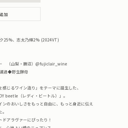
追加
5%、志太乃輝2% (2024VT)
山梨・勝沼）@fujiclair_wine
無濾過◆野生酵母
を感じるワイン造り」をテーマに誕生した、
Y beetle（レディ・ビートル）」。
インのおいしさをもっと自由に、もっと身近に伝え
た。
トドアラヴァーにぴったり！
と、心地よい樽のニュアンス。