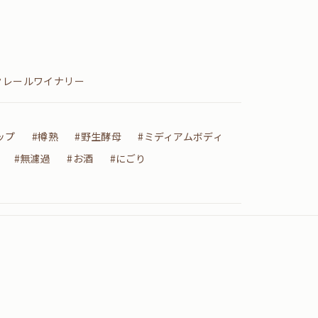
クレールワイナリー
ップ
#樽熟
#野生酵母
#ミディアムボディ
#無濾過
#お酒
#にごり