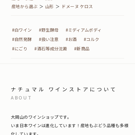
産地から選ぶ
＞
山形
＞
ドメーヌ ケロス
#白ワイン
#野生酵母
#ミディアムボディ
#自然発酵
#扱い注意
#お酒
#コルク
#にごり
#酒石等成分沈澱
#新商品
ナチュマル ワインストアについて
ABOUT
大岡山のワインショップです。
いま日本ワインは進化しています！産地もぶどう品種も多様
化しています。