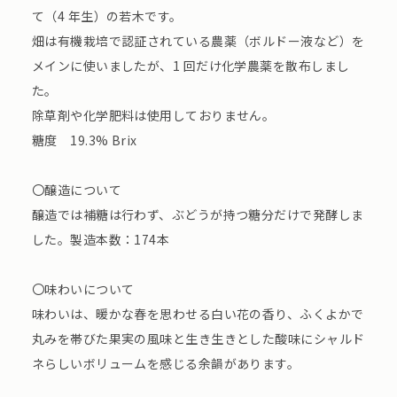
て（4 年生）の若木です。
畑は有機栽培で認証されている農薬（ボルドー液など）を
メインに使いましたが、1 回だけ化学農薬を散布しまし
た。
除草剤や化学肥料は使用しておりません。
糖度 19.3% Brix
〇醸造について
醸造では補糖は行わず、ぶどうが持つ糖分だけで発酵しま
した。製造本数：174本
〇味わいについて
味わいは、暖かな春を思わせる白い花の香り、ふくよかで
丸みを帯びた果実の風味と生き生きとした酸味にシャルド
ネらしいボリュームを感じる余韻があります。