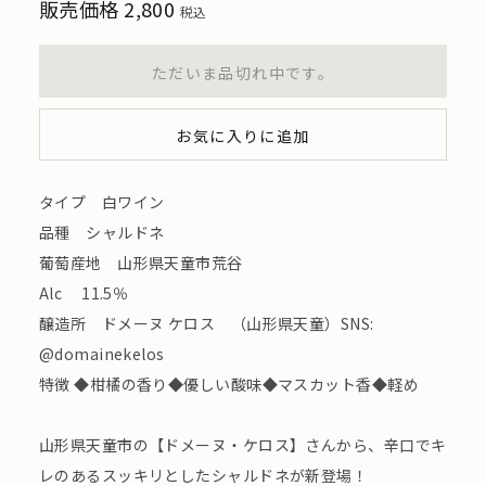
販売価格
2,800
税込
ただいま品切れ中です。
お気に入りに追加
タイプ 白ワイン
品種 シャルドネ
葡萄産地 山形県天童市荒谷
Alc 11.5％
醸造所 ドメーヌ ケロス （山形県天童）SNS:
@domainekelos
特徴 ◆柑橘の香り◆優しい酸味◆マスカット香◆軽め
山形県天童市の【ドメーヌ・ケロス】さんから、辛口でキ
レのあるスッキリとしたシャルドネが新登場！