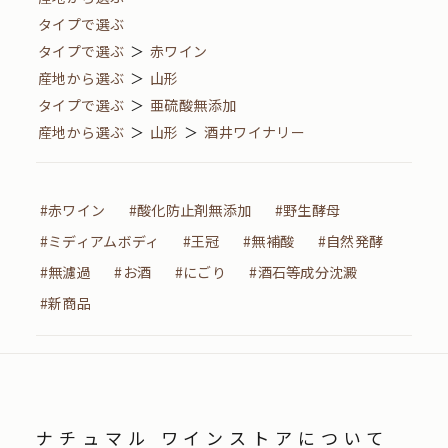
タイプで選ぶ
タイプで選ぶ
＞
赤ワイン
産地から選ぶ
＞
山形
タイプで選ぶ
＞
亜硫酸無添加
産地から選ぶ
＞
山形
＞
酒井ワイナリー
#赤ワイン
#酸化防止剤無添加
#野生酵母
#ミディアムボディ
#王冠
#無補酸
#自然発酵
#無濾過
#お酒
#にごり
#酒石等成分沈澱
#新商品
ナチュマル ワインストアについて