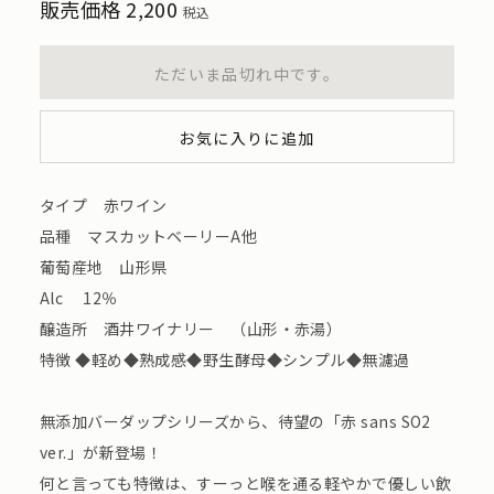
販売価格
2,200
税込
ただいま品切れ中です。
お気に入りに追加
タイプ 赤ワイン
品種 マスカットベーリーA他
葡萄産地 山形県
Alc 12％
醸造所 酒井ワイナリー （山形・赤湯）
特徴 ◆軽め◆熟成感◆野生酵母◆シンプル◆無濾過
無添加バーダップシリーズから、待望の「赤 sans SO2
ver.」が新登場！
何と言っても特徴は、すーっと喉を通る軽やかで優しい飲