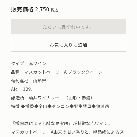
販売価格
2,750
税込
ただいま品切れ中です。
お気に入りに追加
タイプ 赤ワイン
品種 マスカットベーリーA ブラッククイーン
葡萄産地 山形県
Alc 12％
醸造所 酒井ワイナリー （山形・赤湯）
特徴 ◆樽香◆辛口◆タンニン◆野生酵母◆無濾過
『樽熟成による芳醇な果実味』が特徴な赤ワイン。
マスカットベーリーA由来の甘い香りと、樽熟成によるス