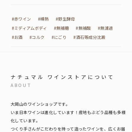
#赤ワイン
#樽熟
#野生酵母
#ミディアムボディ
#無補糖
#無補酸
#無濾過
#お酒
#コルク
#にごり
#酒石等成分沈澱
ナチュマル ワインストアについて
ABOUT
大岡山のワインショップです。
いま日本ワインは進化しています！産地もぶどう品種も多様
化しています。
つくり手さんがこだわりを持って造ったワインを、広くお届