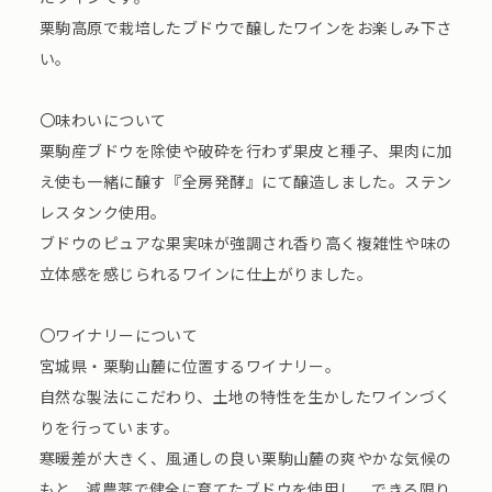
栗駒高原で栽培したブドウで醸したワインをお楽しみ下さ
い。
〇味わいについて
栗駒産ブドウを除使や破砕を行わず果皮と種子、果肉に加
え使も一緒に醸す『全房発酵』にて醸造しました。ステン
レスタンク使用。
ブドウのピュアな果実味が強調され香り高く複雑性や味の
立体感を感じられるワインに仕上がりました。
〇ワイナリーについて
宮城県・栗駒山麓に位置するワイナリー。
自然な製法にこだわり、土地の特性を生かしたワインづく
りを行っています。
寒暖差が大きく、風通しの良い栗駒山麓の爽やかな気候の
もと、減農薬で健全に育てたブドウを使用し、できる限り