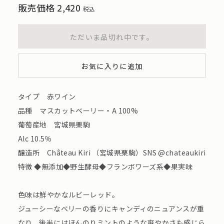
販売価格
2,420
税込
ただいま品切れ中です。
お気に入りに追加
タイプ 赤ワイン
品種 マスカットベーリー・A 100%
葡萄産地 宮城県栗駒
Alc 10.5％
醸造所 Château Kiri （宮城県栗駒）SNS @chateaukiri
特徴 ◆無添加◆野生酵母◆フランボワーズ系◆果実味
色味は鮮やかなルビーレッド。
ジューシーなベリーの香りにキャンディのニュアンスが重
なり、後半にはほんのりミントのような爽やかさも感じら