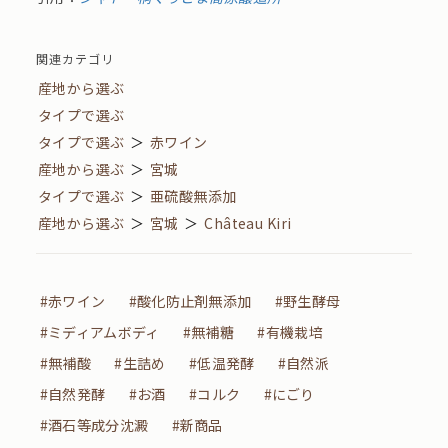
関連カテゴリ
産地から選ぶ
タイプで選ぶ
タイプで選ぶ
＞
赤ワイン
産地から選ぶ
＞
宮城
タイプで選ぶ
＞
亜硫酸無添加
産地から選ぶ
＞
宮城
＞
Château Kiri
#赤ワイン
#酸化防止剤無添加
#野生酵母
#ミディアムボディ
#無補糖
#有機栽培
#無補酸
#生詰め
#低温発酵
#自然派
#自然発酵
#お酒
#コルク
#にごり
#酒石等成分沈澱
#新商品