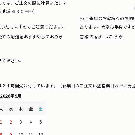
しては、ご注文の際に計算いたしま
地域 ６８０円〜）
ご来店のお客様へのお願
生いたしますのでご注意ください。
あります。大変お手数です
便での配送をおすすめしておりま
店舗の紹介はこちら
せください。
は２４時間受け付けています。（休業日のご注文は翌営業日以降に発
2026年9月
火
水
木
金
土
1
2
3
4
5
8
9
10
11
12