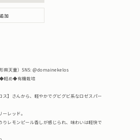
追加
童）SNS: @domainekelos
り◆軽め◆有機栽培
ロス】さんから、軽やかでグビグビ系なロゼスパー
リーレッド。
のりレモンピール香しが感じられ、味わいは軽快で
り。