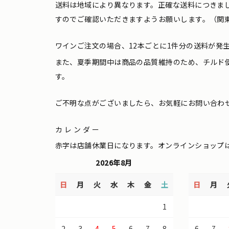
送料は地域により異なります。正確な送料につきま
すのでご確認いただきますようお願いします。（関東
ワインご注文の場合、12本ごとに1件分の送料が発
また、夏季期間中は商品の品質維持のため、チルド
す。
ご不明な点がございましたら、お気軽にお問い合わ
カレンダー
赤字は店舗休業日になります。オンラインショップ
2026年8月
日
月
火
水
木
金
土
日
月
1
2
3
4
5
6
7
8
6
7