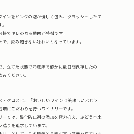
ワインをピンクの泡が優しく包み、クラッシュしたて
す。
軽快でキレのある酸味が特徴です。
％で、飲み飽きない味わいとなっています。
で、立てた状態で冷蔵庫で静かに数日間保存したの
飲みください。
ヌ・ケロスは、「おいしいワインは美味しいぶどう
栽培にこだわりを持つワイナリーです。
リーでは、酸化防止剤の添加を極力抑え、ぶどう本来
ン造りを追求しています。
ナリーとして、その情熱と品質が高い評価を得ていま