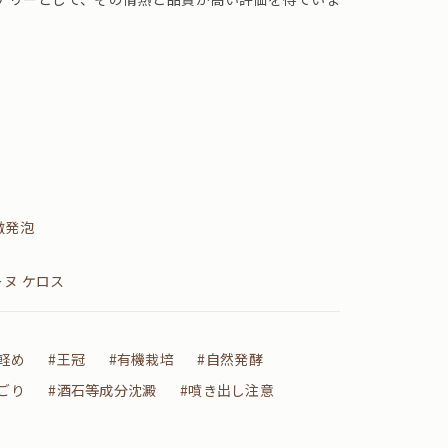
微発泡
ヌ ケロス
#軽め
#王冠
#有機栽培
#自然発酵
ごり
#酒石等成分沈澱
#噴き出し注意