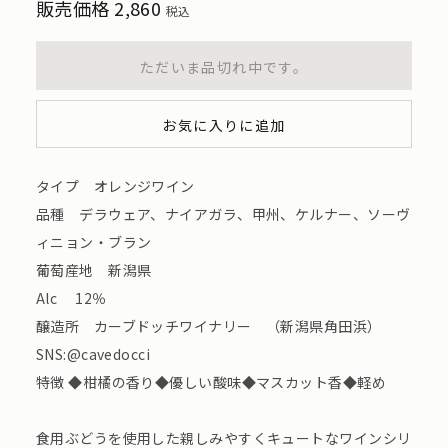
販売価格
2,860
税込
ただいま品切れ中です。
お気に入りに追加
タイプ オレンジワイン
品種 デラウェア、ナイアガラ、甲州、ケルナー、ソーヴ
ィニョン・ブラン
葡萄産地 新潟県
Alc 12％
醸造所 カーブドッチワイナリー （新潟県角田浜）
SNS:@cavedocci
特徴 ◆柑橘の香り◆優しい酸味◆マスカット香◆軽め
食用ぶどうを使用した親しみやすくキュートなワインシリ