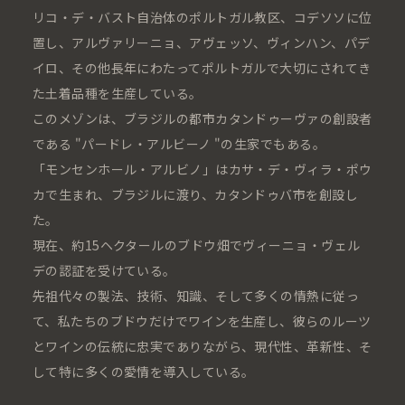
リコ・デ・バスト⾃治体のポルトガル教区、コデソソに位
置し、アルヴァリーニョ、アヴェッソ、ヴィンハン、パデ
イロ、その他⻑年にわたってポルトガルで⼤切にされてき
た⼟着品種を⽣産している。
このメゾンは、ブラジルの都市カタンドゥーヴァの創設者
である "パードレ・アルビーノ "の⽣家でもある。
「モンセンホール・アルビノ」はカサ・デ・ヴィラ・ポウ
カで⽣まれ、ブラジルに渡り、カタンドゥバ市を創設し
た。
現在、約15ヘクタールのブドウ畑でヴィーニョ・ヴェル
デの認証を受けている。
先祖代々の製法、技術、知識、そして多くの情熱に従っ
て、私たちのブドウだけでワインを⽣産し、彼らのルーツ
とワインの伝統に忠実でありながら、現代性、⾰新性、そ
して特に多くの愛情を導⼊している。