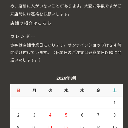
め、店舗に人がいないことがあります。大変お手数ですがご
来店時には連絡をお願いします。
店舗の紹介はこちら
カレンダー
赤字は店舗休業日になります。オンラインショップは２４時
間受け付けています。（休業日のご注文は翌営業日以降に発
送いたします。）
2026年8月
日
月
火
水
木
金
土
1
2
3
4
5
6
7
8
9
10
11
12
13
14
15