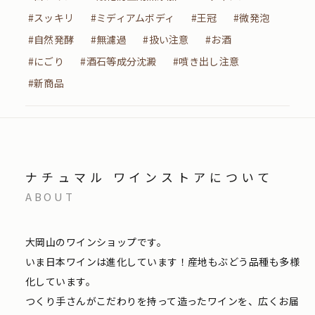
#スッキリ
#ミディアムボディ
#王冠
#微発泡
#自然発酵
#無濾過
#扱い注意
#お酒
#にごり
#酒石等成分沈澱
#噴き出し注意
#新商品
ナチュマル ワインストアについて
ABOUT
大岡山のワインショップです。
いま日本ワインは進化しています！産地もぶどう品種も多様
化しています。
つくり手さんがこだわりを持って造ったワインを、広くお届