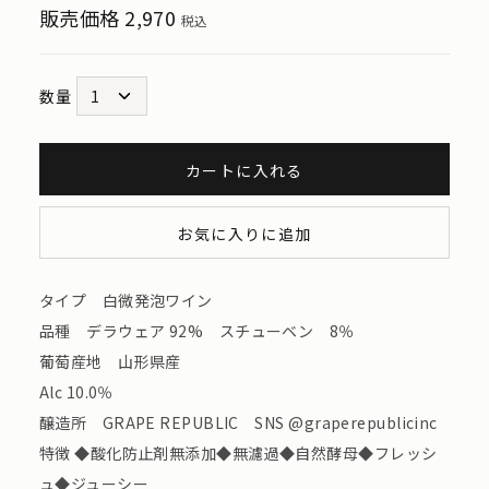
販売価格
2,970
税込
数量
カートに入れる
お気に入りに追加
タイプ 白微発泡ワイン
品種 デラウェア 92% スチューベン 8％
葡萄産地 山形県産
Alc 10.0％
醸造所 GRAPE REPUBLIC SNS @graperepublicinc
特徴 ◆酸化防止剤無添加◆無濾過◆自然酵母◆フレッシ
ュ◆ジューシー