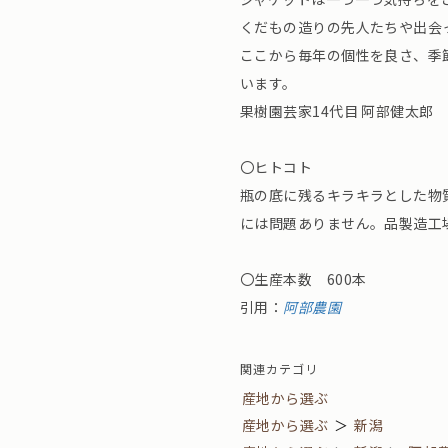
くだもの造りの先人たちや出会
ここから毎年の個性を良さ、季
います。
果樹園芸家14代目 阿部健太郎
〇ヒトコト
瓶の底に残るキラキラとした物
には問題ありません。品製造工
〇生産本数 600本
引用：
阿部農園
関連カテゴリ
産地から選ぶ
産地から選ぶ
＞
新潟