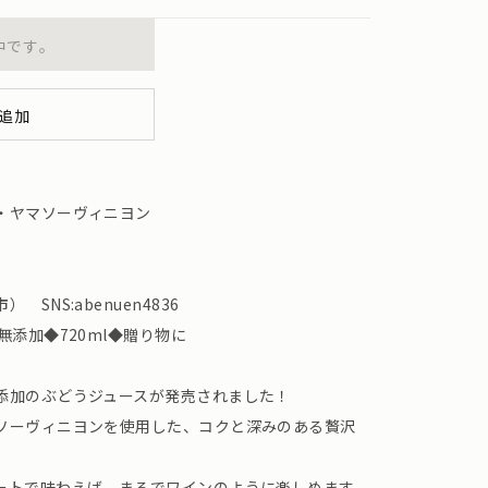
中です。
追加
・ヤマソーヴィニヨン
SNS:abenuen4836
無添加◆720ml◆贈り物に
添加のぶどうジュースが発売されました！
ソーヴィニヨンを使用した、コクと深みのある贅沢
ートで味わえば、まるでワインのように楽しめます。