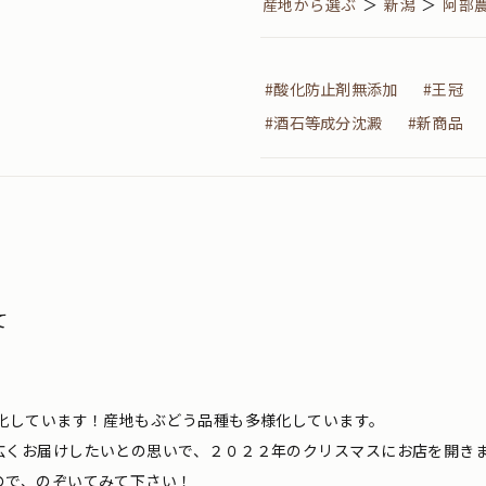
産地から選ぶ
＞
新潟
＞
阿部
#酸化防止剤無添加
#王冠
#酒石等成分沈澱
#新商品
て
化しています！産地もぶどう品種も多様化しています。
広くお届けしたいとの思いで、２０２２年のクリスマスにお店を開き
ので、のぞいてみて下さい！