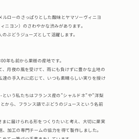
メルローのさっぱりとした酸味とヤマソーヴィニヨ
ヴィニヨン）のさわやかな渋みがあります。
人のぶどうジューズとして活躍します。
00年も前から果樹の産地です。
て、月夜の風を受けて、雨にも負けずに豊かな土地の
私達の手入れに応じて、いつも素晴らしい実りを授け
isin -という私たちはフランス産の"シャルドネ"や"洋梨
ことから、フランス語でぶどうのジュースという名前
さまに届けられる形をつくりたいと考え、大切に果実
送、加工の専門チームの協力を得て製作しました。
こめて一筆づつ手書きをしています。