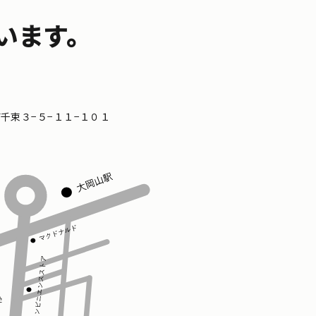
います。
区南千束３−５−１１−１０１