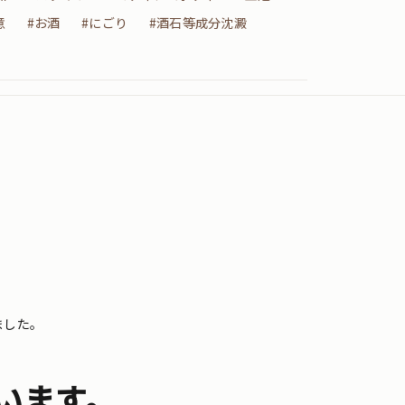
意
#お酒
#にごり
#酒石等成分沈澱
ました。
います。