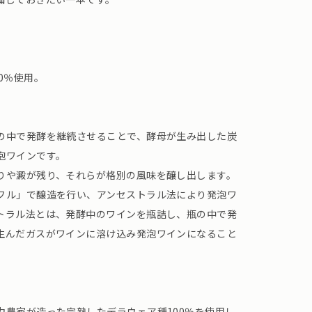
0％使用。
の中で発酵を継続させることで、酵母が生み出した炭
泡ワインです。
りや澱が残り、それらが格別の風味を醸し出します。
フル」で醸造を行い、アンセストラル法により発泡ワ
トラル法とは、発酵中のワインを瓶詰し、瓶の中で発
生んだガスがワインに溶け込み発泡ワインになること
力農家が造った完熟したデラウェア種100％を使用し