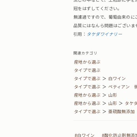
冠をはずしてください。
無濾過ですので、葡萄由来のに
品質にはなんら問題はございま
引用：
タケダワイナリー
関連カテゴリ
産地から選ぶ
タイプで選ぶ
タイプで選ぶ
＞
白ワイン
タイプで選ぶ
＞
ペティアン 
産地から選ぶ
＞
山形
産地から選ぶ
＞
山形
＞
タケ
タイプで選ぶ
＞
亜硫酸無添加
#白ワイン
#酸化防止剤無添