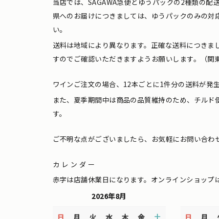
当店では、SAGAWA急便とゆうパックの2種類の
県へのお届けにつきましては、ゆうパックのみの対
い。
送料は地域により異なります。正確な送料につきま
すのでご確認いただきますようお願いします。（関東
ワインご注文の場合、12本ごとに1件分の送料が発
また、夏季期間中は商品の品質維持のため、チルド
す。
ご不明な点がございましたら、お気軽にお問い合わ
カレンダー
赤字は店舗休業日になります。オンラインショップ
2026年8月
日
月
火
水
木
金
土
日
月