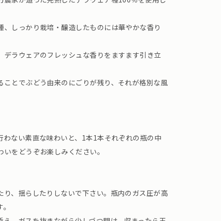
種、しっかり栽培・醸造したものには華やかな香り
、デラウェアのフレッシュな香りをますます引き立
ることでぶどう由来のにごりが残り、それが格別な風
行わない素直な味わいと、1本1本それぞれの瓶の中
わいをどうぞお楽しみください。
たり、揺らしたりしないで下さい。瓶内のガス圧が高
す。
添え、ガスを抜きながら少しづつ開け、収まったら王