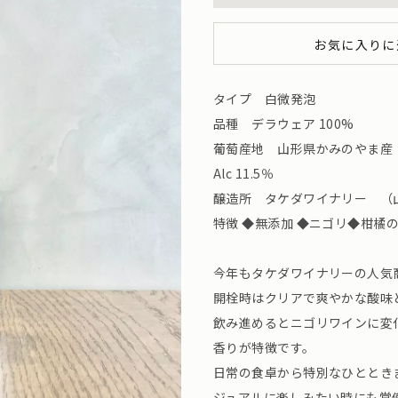
お気に入りに
タイプ 白微発泡
品種 デラウェア 100%
葡萄産地 山形県かみのやま産
Alc 11.5％
醸造所 タケダワイナリー （
特徴 ◆無添加 ◆ニゴリ◆柑橘
今年もタケダワイナリーの人気
開栓時はクリアで爽やかな酸味
飲み進めるとニゴリワインに変
香りが特徴です。
日常の食卓から特別なひととき
ジュアルに楽しみたい時にも常