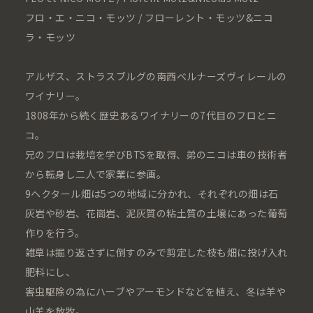
フロ・エ・ニコ・モッツ / フローレント・モッツ&ニコ
ラ・モッツ
アルザス、ストラスブルグの南西ベルナーズヴィレールの
ワイナリー。
1808年から続く歴史あるワイナリーの7代目のフロとニ
コ。
兄のフロは栽培を学びBTSを取得、弟のニコは車の技術者
から転身し二人で家業に参画。
9ヘクタール畑は5つの地域に分かれ、それぞれの畑は石
灰岩や砂岩、花崗岩、泥灰質の粘土質の土壌にあった葡萄
作りを行う。
雑草は掘り返さずに倒すのみで剪定した枝も畑に投げ入れ
肥料にし、
害虫駆除の為にハーブやアーモンドなどを植え、冬は羊や
山羊を放牧。