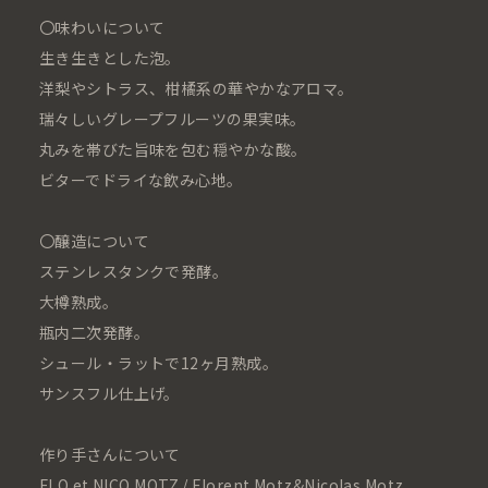
〇味わいについて
生き生きとした泡。
洋梨やシトラス、柑橘系の華やかなアロマ。
瑞々しいグレープフルーツの果実味。
丸みを帯びた旨味を包む穏やかな酸。
ビターでドライな飲み心地。
〇醸造について
ステンレスタンクで発酵。
大樽熟成。
瓶内二次発酵。
シュール・ラットで12ヶ月熟成。
サンスフル仕上げ。
作り手さんについて
FLO et NICO MOTZ / Florent Motz&Nicolas Motz