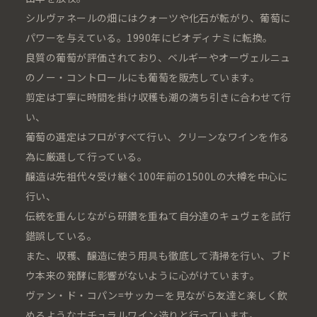
シルヴァネールの畑にはクォーツや化石が転がり、葡萄に
パワーを与えている。1990年にビオディナミに転換。
良質の葡萄が評価されており、ベルギーやオーヴェルニュ
のノー・コントロールにも葡萄を販売しています。
剪定は丁寧に時間を掛け収穫も潮の満ち引きに合わせて行
い、
葡萄の選定はフロがすべて行い、クリーンなワインを作る
為に厳選して行っている。
醸造は先祖代々受け継ぐ100年前の1500Lの大樽を中心に
行い、
伝統を重んじながら研鑽を重ねて自分達のキュヴェを試行
錯誤している。
また、収穫、醸造に使う用具も徹底して清掃を行い、ブド
ウ本来の発酵に影響がないように心がけています。
ヴァン・ド・コパン=サッカーを見ながら友達と楽しく飲
めるようなナチュラルワイン造りと行っています。