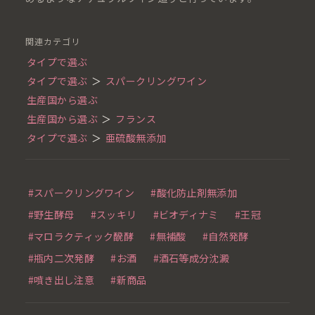
関連カテゴリ
タイプで選ぶ
タイプで選ぶ
＞
スパークリングワイン
生産国から選ぶ
生産国から選ぶ
＞
フランス
タイプで選ぶ
＞
亜硫酸無添加
#スパークリングワイン
#酸化防止剤無添加
#野生酵母
#スッキリ
#ビオディナミ
#王冠
#マロラクティック醗酵
#無補酸
#自然発酵
#瓶内二次発酵
#お酒
#酒石等成分沈澱
#噴き出し注意
#新商品