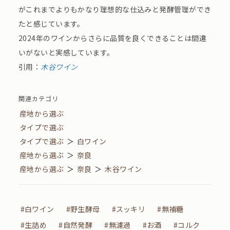
がこれまでよりもかなり理想的な仕込みと発酵管理ができ
たと感じています。
2024年のワインからさらに品質を良くできることは間違
いがないと実感しています。
引用：
木谷ワイン
関連カテゴリ
産地から選ぶ
タイプで選ぶ
タイプで選ぶ
＞
白ワイン
産地から選ぶ
＞
奈良
産地から選ぶ
＞
奈良
＞
木谷ワイン
#白ワイン
#野生酵母
#スッキリ
#無補糖
#生詰め
#自然発酵
#無濾過
#お酒
#コルク