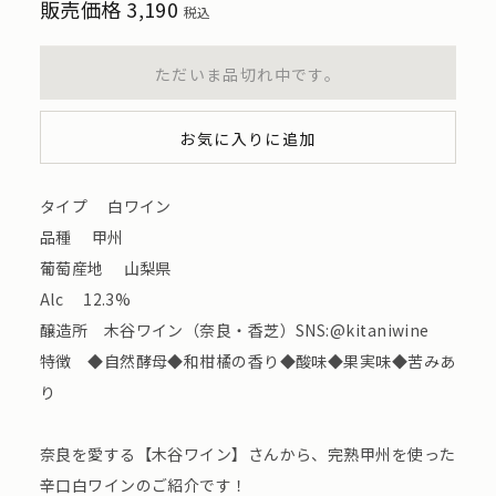
販売価格
3,190
税込
ただいま品切れ中です。
お気に入りに追加
タイプ 白ワイン
品種 甲州
葡萄産地 山梨県
Alc 12.3%
醸造所 木谷ワイン（奈良・香芝）SNS:@kitaniwine
特徴 ◆自然酵母◆和柑橘の香り◆酸味◆果実味◆苦みあ
り
奈良を愛する【木谷ワイン】さんから、完熟甲州を使った
辛口白ワインのご紹介です！