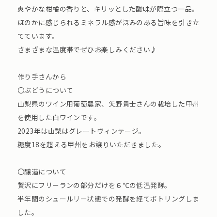
爽やかな柑橘の香りと、キリッとした酸味が際立つ一品。
ほのかに感じられるミネラル感が深みのある旨味を引き立
てています。
さまざまな温度帯でぜひお楽しみください♪
作り手さんから
〇ぶどうについて
山梨県のワイン用葡萄農家、矢野貴士さんの栽培した甲州
を使用した白ワインです。
2023年は山梨はグレートヴィンテージ。
糖度18を超える甲州をお譲りいただきました。
〇醸造について
贅沢にフリーランの部分だけを６℃の低温発酵。
半年間のシュールリー状態での発酵を経てボトリングしま
した。