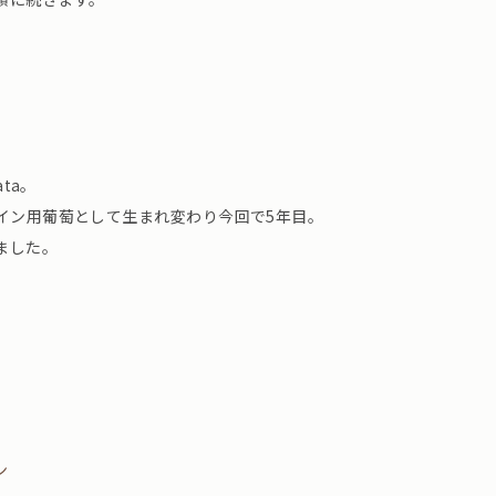
ta。⁡
イン用葡萄として生まれ変わり今回で5年目。⁡
ました。
ン