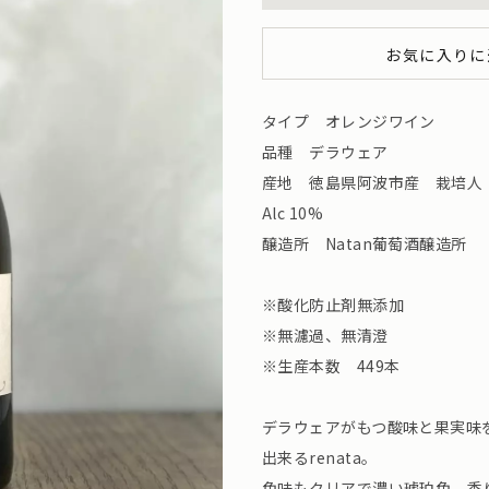
お気に入りに
タイプ オレンジワイン
品種 デラウェア
産地 徳島県阿波市産 栽培人
Alc 10%
醸造所 Natan葡萄酒醸造所
※酸化防止剤無添加
※無濾過、無清澄
※生産本数 449本
デラウェアがもつ酸味と果実味
出来るrenata。
色味もクリアで濃い琥珀色。香