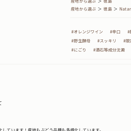
産地から選ぶ
＞
徳島
産地から選ぶ
＞
徳島
＞
Nat
#オレンジワイン
#辛口
#野生酵母
#スッキリ
#限
#にごり
#酒石等成分沈澱
て
化しています！産地もぶどう品種も多様化しています。