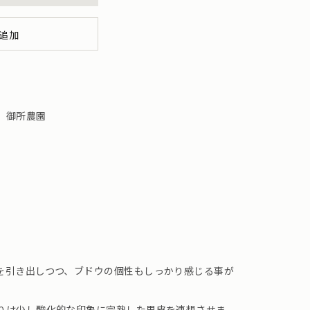
追加
 御所農園
を引き出しつつ、ブドウの個性もしっかり感じる事が
りは少し酸化的な印象に完熟した果皮を連想させま