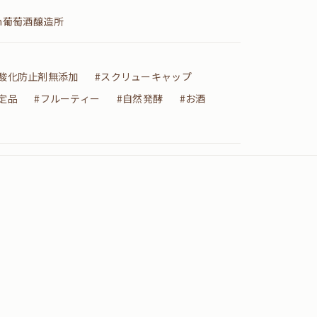
an葡萄酒醸造所
#酸化防止剤無添加
#スクリューキャップ
定品
#フルーティー
#自然発酵
#お酒