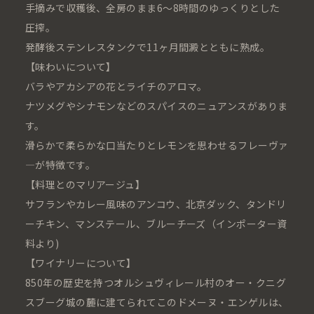
手摘みで収穫後、全房のまま6〜8時間のゆっくりとした
圧搾。
発酵後ステンレスタンクで11ヶ月間澱とともに熟成。
【味わいについて】
バラやアカシアの花とライチのアロマ。
ナツメグやシナモンなどのスパイスのニュアンスがありま
す。
滑らかで柔らかな口当たりとレモンを思わせるフレーヴァ
―が特徴です。
【料理とのマリアージュ】
サフランやカレー風味のアンコウ、北京ダック、タンドリ
ーチキン、マンステール、ブルーチーズ（インポーター資
料より)
【ワイナリーについて】
850年の歴史を持つオルシュヴィレール村のオー・クニグ
スブーグ城の麓に建てられてこのドメーヌ・エンゲルは、