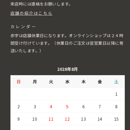
来店時には連絡をお願いします。
店舗の紹介はこちら
カレンダー
赤字は店舗休業日になります。オンラインショップは２４時
間受け付けています。（休業日のご注文は翌営業日以降に発
送いたします。）
2026年8月
日
月
火
水
木
金
土
1
2
3
4
5
6
7
8
9
10
11
12
13
14
15