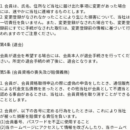
1. 会員は、氏名、住所など当社に届け出た事項に変更があった場合
には、速やかに当社に連絡するものとします。
2. 変更登録がなされなかったことにより生じた損害について、当社は
一切責任を負いません。また、変更登録がなされた場合でも、変更登
録前にすでに手続がなされた取引は、変更登録前の情報に基づいて行
われますのでご注意ください。
第4条 (退会)
会員が退会を希望する場合には、会員本人が退会手続きを行ってくだ
さい。所定の退会手続の終了後に、退会となります。
第5条 (会員資格の喪失及び賠償義務)
1. 会員が、会員資格取得申込の際に虚偽の申告をしたとき、通信販売
による代金支払債務を怠ったとき、その他当社が会員として不適当と
認める事由があるときは、当社は、会員資格を取り消すことができる
こととします。
2. 会員が、以下の各号に定める行為をしたときは、これにより当社
が被った損害を賠償する責任を負います。
(1)会員番号、パスワードを不正に使用すること
(2)当ホームページにアクセスして情報を改ざんしたり、当ホームペ