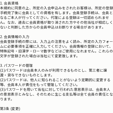
1. 会員資格
本規約に同意の上、所定の入会申込みをされたお客様は、所定の登録
手続完了後に会員としての資格を有します。会員登録手続は、会員と
なるご本人が行ってください。代理による登録は一切認められませ
ん。なお、過去に会員資格が取り消された方やその他当社が相応しく
ないと判断した方からの会員申込はお断りする場合があります。
2. 会員情報の入力
会員登録手続の際には、入力上の注意をよく読み、所定の入力フォー
ムに必要事項を正確に入力してください。会員情報の登録において、
特殊記号・旧漢字・ローマ数字などはご使用になれません。これらの
文字が登録された場合は当社にて変更致します。
3. パスワードの管理
(1)パスワードは会員本人のみが利用できるものとし、第三者に譲
渡・貸与できないものとします。
(2)パスワードは、他人に知られることがないよう定期的に変更する
等、会員本人が責任をもって管理してください。
(3)パスワードを用いて当社に対して行われた意思表示は、会員本人
の意思表示とみなし、そのために生じる支払等は全て会員の責任とな
ります。
第3条 (変更)