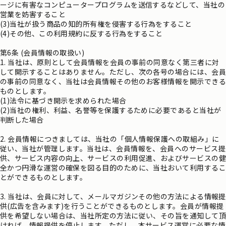
ージに有害なコンピュータープログラムを送信するなどして、当社の
営業を妨害すること
(3)当社が扱う商品の知的所有権を侵害する行為をすること
(4)その他、この利用規約に反する行為をすること
第6条 (会員情報の取扱い)
1. 当社は、原則として会員情報を会員の事前の同意なく第三者に対
して開示することはありません。ただし、次の各号の場合には、会員
の事前の同意なく、当社は会員情報その他のお客様情報を開示できる
ものとします。
(1)法令に基づき開示を求められた場合
(2)当社の権利、利益、名誉等を保護するために必要であると当社が
判断した場合
2. 会員情報につきましては、当社の「個人情報保護への取組み」に
従い、当社が管理します。当社は、会員情報を、会員へのサービス提
供、サービス内容の向上、サービスの利用促進、およびサービスの健
全かつ円滑な運営の確保を図る目的のために、当社おいて利用するこ
とができるものとします。
3. 当社は、会員に対して、メールマガジンその他の方法による情報提
供(広告を含みます)を行うことができるものとします。会員が情報提
供を希望しない場合は、当社所定の方法に従い、その旨を通知して頂
ければ、情報提供を停止します。ただし、本サービス運営に必要な情