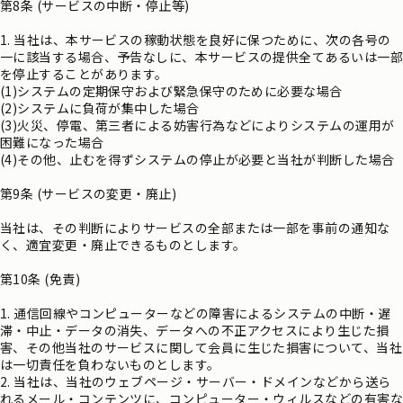
第8条 (サービスの中断・停止等)
1. 当社は、本サービスの稼動状態を良好に保つために、次の各号の
一に該当する場合、予告なしに、本サービスの提供全てあるいは一部
を停止することがあります。
(1)システムの定期保守および緊急保守のために必要な場合
(2)システムに負荷が集中した場合
(3)火災、停電、第三者による妨害行為などによりシステムの運用が
困難になった場合
(4)その他、止むを得ずシステムの停止が必要と当社が判断した場合
第9条 (サービスの変更・廃止)
当社は、その判断によりサービスの全部または一部を事前の通知な
く、適宜変更・廃止できるものとします。
第10条 (免責)
1. 通信回線やコンピューターなどの障害によるシステムの中断・遅
滞・中止・データの消失、データへの不正アクセスにより生じた損
害、その他当社のサービスに関して会員に生じた損害について、当社
は一切責任を負わないものとします。
2. 当社は、当社のウェブページ・サーバー・ドメインなどから送ら
れるメール・コンテンツに、コンピューター・ウィルスなどの有害な